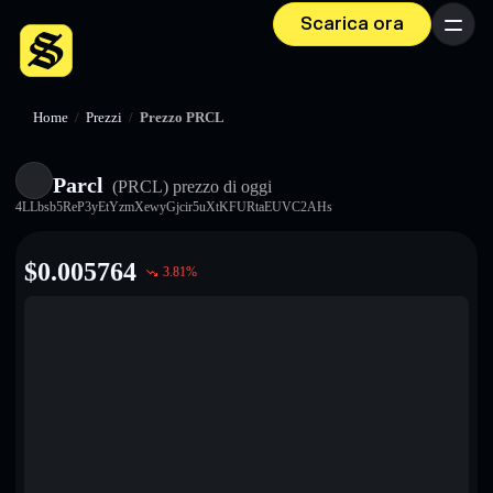
Scarica ora
Menu
Home
/
Prezzi
/
Prezzo PRCL
Parcl
(PRCL)
prezzo di oggi
4LLbsb5ReP3yEtYzmXewyGjcir5uXtKFURtaEUVC2AHs
$
0.005764
3.81
%