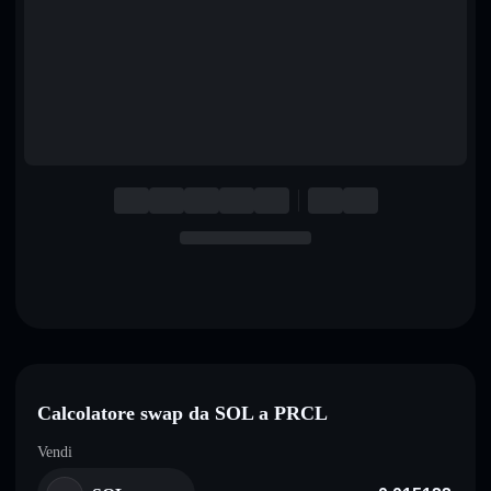
English
Deutsch
Italiano
Português
Español
Calcolatore swap da SOL a PRCL
Vendi