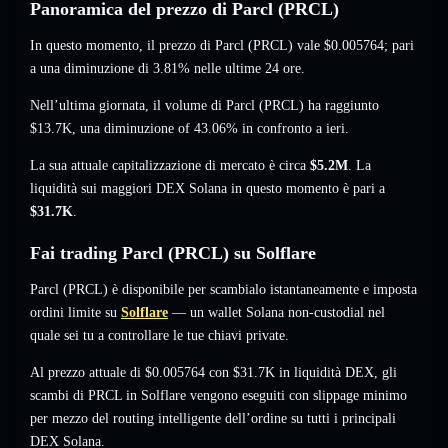
Panoramica del prezzo di Parcl (PRCL)
In questo momento, il prezzo di Parcl (PRCL) vale
$0.005764
; pari
a una diminuzione di 3.81%
nelle ultime 24 ore.
Nell’ultima giornata, il volume di Parcl (PRCL) ha raggiunto
$13.7K
,
una diminuzione of 43.06%
in confronto a ieri.
La sua attuale capitalizzazione di mercato è circa
$5.2M
. La
liquidità sui maggiori DEX Solana in questo momento è pari a
$31.7K
.
Fai trading Parcl (PRCL) su Solflare
Parcl (PRCL) è disponibile per scambialo istantaneamente e imposta
ordini limite su
Solflare
— un wallet Solana non-custodial nel
quale sei tu a controllare le tue chiavi private.
Al prezzo attuale di $0.005764 con $31.7K in liquidità DEX, gli
scambi di PRCL in Solflare vengono eseguiti con slippage minimo
per mezzo del routing intelligente dell’ordine su tutti i principali
DEX Solana.