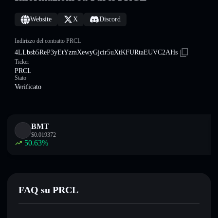
Website
X
Discord
Indirizzo del contratto PRCL
4LLbsb5ReP3yEtYzmXewyGjcir5uXtKFURtaEUVC2AHs
Ticker
PRCL
Stato
Verificato
BMT
$
0.019372
50.63
%
FAQ su PRCL