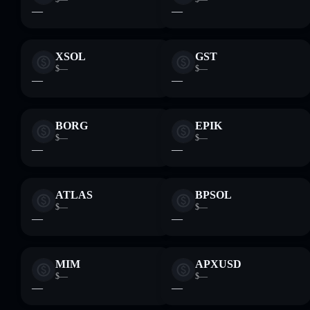
—
—
XSOL
GST
$—
$—
—
—
BORG
EPIK
$—
$—
—
—
ATLAS
BPSOL
$—
$—
—
—
MIM
APXUSD
$—
$—
—
—