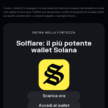
I nomi, i simboli, le immagini e le descrizioni dei token provengono dai metadati on-chain
e da registri di terze parti. Solflare non sponsorizza, verifica la proprietà né accampa diritti
sui marchi commerciali e i contenuti soggetti a copyright di terzi.
ENTRA NELLA FORTEZZA
Solflare: il più potente
wallet Solana
Scarica ora
Accedi al wallet
Scarica ora
Accedi al wallet