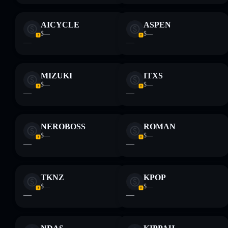
rugcheck.xyz.
AICYCLE
ASPEN
$—
$—
—
—
MIZUKI
ITXS
$—
$—
—
—
NEROBOSS
ROMAN
$—
$—
—
—
TKNZ
KPOP
$—
$—
—
—