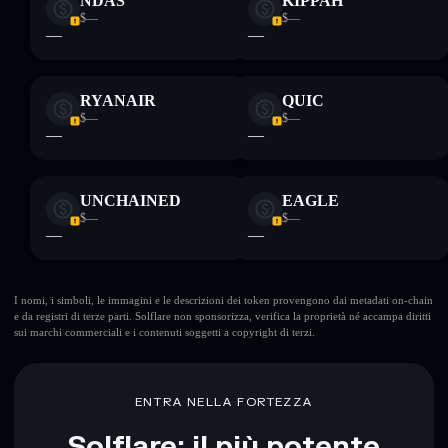
NDAS
KIPPAH
$—
$—
—
—
RYANAIR
QUIC
$—
$—
—
—
UNCHAINED
EAGLE
$—
$—
—
—
I nomi, i simboli, le immagini e le descrizioni dei token provengono dai metadati on-chain
e da registri di terze parti. Solflare non sponsorizza, verifica la proprietà né accampa diritti
sui marchi commerciali e i contenuti soggetti a copyright di terzi.
ENTRA NELLA FORTEZZA
Solflare: il più potente