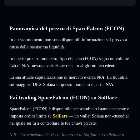
Panoramica del prezzo di SpaceFalcon (FCON)
In questo momento non sono disponibili informazioni sul prezzo a
causa della bassissima liquidità.
In questo preciso momento, SpaceFalcon (FCON) segna un volume
24h di
N/A
,
nessuna variazione
rispetto al giorno precedente.
La sua attuale capitalizzazione di mercato è circa
N/A
. La liquidità
sui maggiori DEX Solana in questo momento è pari a
N/A
.
Fai trading SpaceFalcon (FCON) su Solflare
SpaceFalcon (FCON) è disponibile per scambialo istantaneamente e
imposta ordini limite su
Solflare
— un wallet Solana non-custodial
nel quale sei tu a controllare le tue chiavi private.
N.B.: La scansione dei rischi integrata di Solflare ha individuato