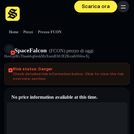
Scarica ora
Menu
Home
/
Prezzi
/
Prezzo FCON
SpaceFalcon
(FCON)
prezzo di oggi
HovGjrBGTfna4dvg6exkMxXuexB3tUfEZKcut8AWowXj
Risk status: Danger
Check detailed risk information below. Click to view the risk
overview section.
No price information available at this time.