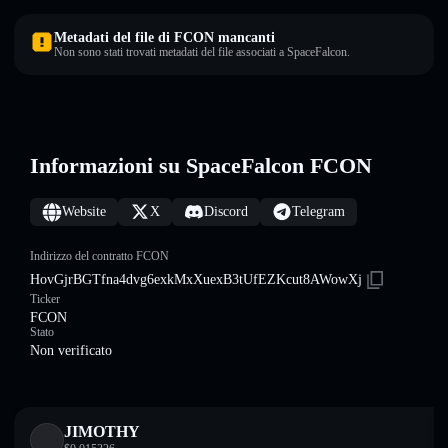
Metadati del file di FCON mancanti
Non sono stati trovati metadati del file associati a SpaceFalcon.
Informazioni su SpaceFalcon FCON
Website
X
Discord
Telegram
Indirizzo del contratto FCON
HovGjrBGTfna4dvg6exkMxXuexB3tUfEZKcut8AWowXj
Ticker
FCON
Stato
Non verificato
JIMOTHY