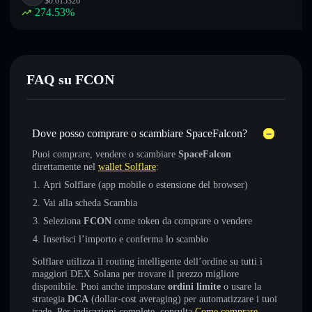
$
0.015326
274.53
%
FAQ su FCON
Dove posso comprare o scambiare SpaceFalcon?
Puoi comprare, vendere o scambiare
SpaceFalcon
direttamente nel
wallet Solflare
:
Apri Solflare (app mobile o estensione del browser)
Vai alla scheda Scambia
Seleziona
FCON
come token da comprare o vendere
Inserisci l’importo e conferma lo scambio
Solflare utilizza il routing intelligente dell’ordine su tutti i
maggiori DEX Solana per trovare il prezzo migliore
disponibile. Puoi anche impostare
ordini limite
o usare la
strategia
DCA
(dollar-cost averaging) per automatizzare i tuoi
trade. Per indicazioni complete, consulta
Come comprare