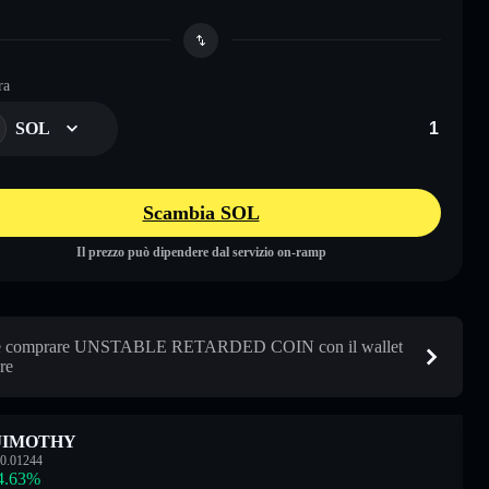
ra
SOL
Scambia SOL
Il prezzo può dipendere dal servizio on-ramp
 comprare UNSTABLE RETARDED COIN con il wallet
re
JIMOTHY
0.01244
4.63
%