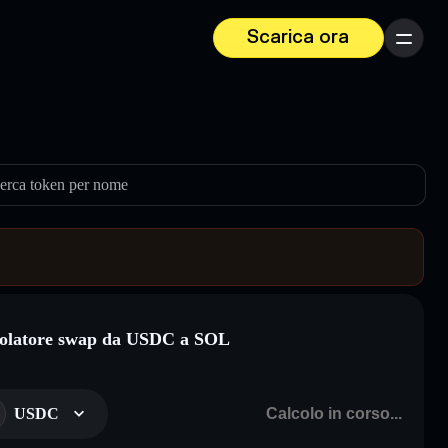
Scarica ora
Menu
erca token per nome
olatore swap da USDC a SOL
USDC