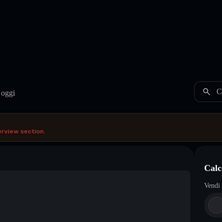
C
 oggi
erview section.
Calc
Vendi