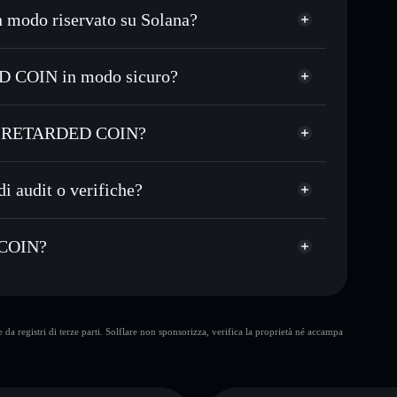
odo riservato su Solana?
 in migliaia di altri token Solana al prezzo migliore
zzo desiderato di URC
 COIN in modo sicuro?
su URC nel tempo
 COIN
wallet non-custodial
re pubblicamente i wallet usando l’Aggregatore di
UNSTABLE RETARDED
BLE RETARDED COIN?
talizzazione di mercato e liquidità di URC
ETARDED COIN
 non-custodial all’interno del quale hai il pieno ed
ump
audit o verifiche?
URC
wallet Solflare
cato
 COIN?
10 maggiori
da registri di terze parti. Solflare non sponsorizza, verifica la proprietà né accampa
D COIN
singolo
 COIN
RDED COIN