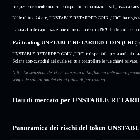
In questo momento non sono disponibili informazioni sul prezzo a causa 
Nelle ultime 24 ore, UNSTABLE RETARDED COIN (URC) ha registra
La sua attuale capitalizzazione di mercato è circa
N/A
. La liquidità su
Fai trading UNSTABLE RETARDED COIN (URC) su
UNSTABLE RETARDED COIN (URC) è disponibile per scambialo istanta
Solana non-custodial nel quale sei tu a controllare le tue chiavi private.
N.B.: La scansione dei rischi integrata di Solflare ha individuato
sempre le valutazioni dei rischi prima di fare trading.
Dati di mercato per UNSTABLE RETAR
Panoramica dei rischi del token UNS