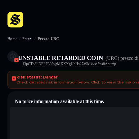
Home
/
Prezzi
/
Prezzo URC
UNSTABLE RETARDED COIN
(URC)
prezzo di
13pCTn8LDEPF398ygMXXXgUhHs27aSM4vssfms8Apump
Risk status: Danger
Check detailed risk information below. Click to view the risk ov
No price information available at this time.