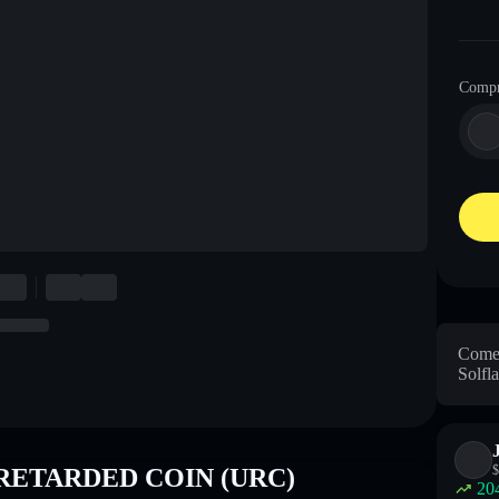
Comp
Come
Solfla
$
E RETARDED COIN (URC)
20