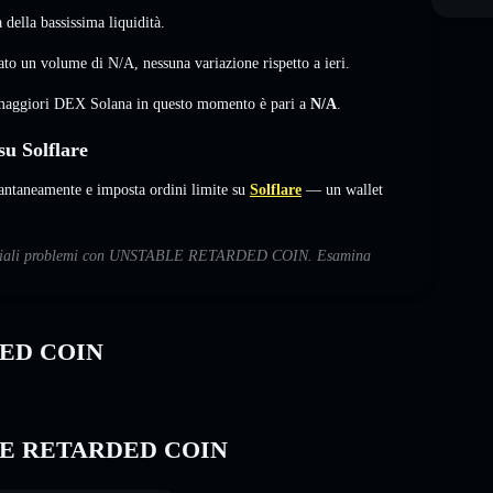
della bassissima liquidità.
to un volume di
N/A
,
nessuna variazione
rispetto a ieri.
i maggiori DEX Solana in questo momento è pari a
N/A
.
 Solflare
neamente e imposta ordini limite su
Solflare
— un wallet
 potenziali problemi con UNSTABLE RETARDED COIN. Esamina
DED COIN
TABLE RETARDED COIN