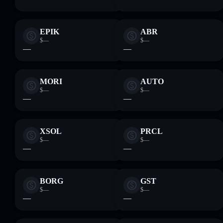
EPIK
ABR
$—
$—
—
—
MORI
AUTO
$—
$—
—
—
XSOL
PRCL
$—
$—
—
—
BORG
GST
$—
$—
—
—