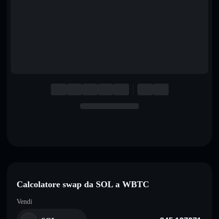
English
Deutsch
Italiano
Português
Español
Calcolatore swap da SOL a WBTC
Vendi