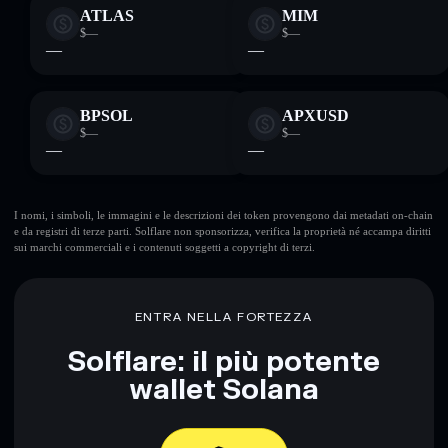
ATLAS
MIM
$—
$—
—
—
BPSOL
APXUSD
$—
$—
—
—
I nomi, i simboli, le immagini e le descrizioni dei token provengono dai metadati on-chain
e da registri di terze parti. Solflare non sponsorizza, verifica la proprietà né accampa diritti
sui marchi commerciali e i contenuti soggetti a copyright di terzi.
ENTRA NELLA FORTEZZA
Solflare: il più potente
wallet Solana