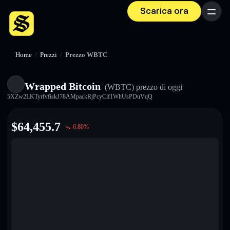
Scarica ora
Menu
Home
/
Prezzi
/
Prezzo WBTC
Wrapped Bitcoin
(WBTC)
prezzo di oggi
5XZw2LKTyrfvfiskJ78AMpackRjPcyCif1WhUsPDuVqQ
$
64,455.7
0.80
%