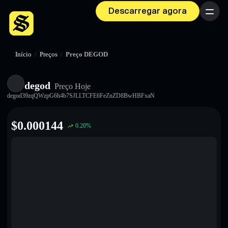
Descarregar agora
Menu
Início
/
Preços
/
Preço DEGOD
degod
Preço Hoje
degod39zqQWzpG6h4b7SJLLTCFE6FeZnZD8BwHBFxaN
$
0.000144
0.20
%