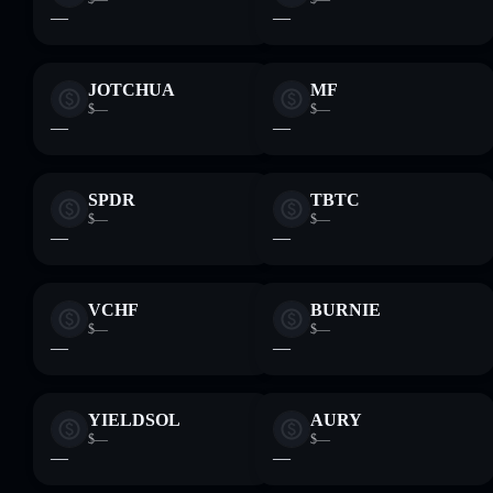
—
—
JOTCHUA
MF
$—
$—
—
—
SPDR
TBTC
$—
$—
—
—
VCHF
BURNIE
$—
$—
—
—
YIELDSOL
AURY
$—
$—
—
—