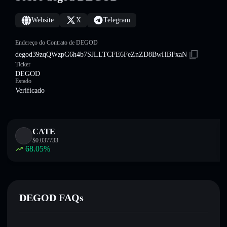
Website
X
Telegram
Endereço do Contrato de DEGOD
degod39zqQWzpG6h4b7SJLLTCFE6FeZnZD8BwHBFxaN
Ticker
DEGOD
Estado
Verificado
CATE
$
0.037733
68.05
%
DEGOD FAQs