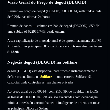
Visão Geral do Preço de degod (DEGOD)
Resumo — preço de degod (DEGOD):
$0.000144
, refletindosubida
de 0.20%
nas últimas 24 horas.
Resumo de dados — volume em 24h de degod (DEGOD):
$50.2K
,
uma subida of 622955.74%
desde ontem.
A sua capitalização de mercado atual é de aproximadamente
$1.4M
.
A liquidez nas principais DEX da Solana encontra-se atualmente em
$163.9K
.
Negocia degod (DEGOD) na Solflare
degod (DEGOD) está disponível para troca-o instantaneamente e
define ordens limite na
Solflare
— uma carteira Solflare não-
custodial onde controlas as tuas chaves privadas.
Ao preço atual de $0.000144 com $163.9K de liquidez nas DEXs,
as trocas de DEGOD na Solflare são executadas com derrapagem
mínima através do encaminhamento inteligente de ordens em todas
as principais DEXs da Solana.