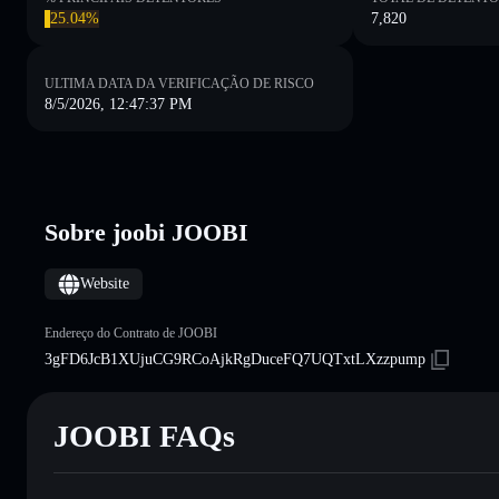
25.04%
7,820
ULTIMA DATA DA VERIFICAÇÃO DE RISCO
8/5/2026, 12:47:37 PM
Sobre joobi JOOBI
Website
Endereço do Contrato de JOOBI
3gFD6JcB1XUjuCG9RCoAjkRgDuceFQ7UQTxtLXzzpump
JOOBI FAQs