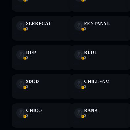
—
—
SLERFCAT
FENTANYL
$—
$—
—
—
DDP
BUDI
$—
$—
—
—
$DOD
CHILLFAM
$—
$—
—
—
CHICO
BANK
$—
$—
—
—