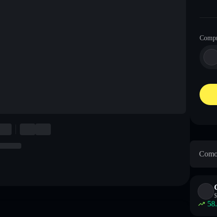
Compr
Como 
$
58