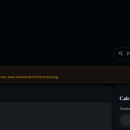
P
your own research before buying.
Calc
Vende