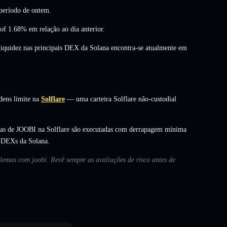
período de ontem.
 of 1.68%
em relação ao dia anterior.
 liquidez nas principais DEX da Solana encontra-se atualmente em
dens limite na
Solflare
— uma carteira Solflare não-custodial
cas de JOOBI na Solflare são executadas com derrapagem mínima
s DEXs da Solana.
blemas com joobi. Revê sempre as avaliações de risco antes de