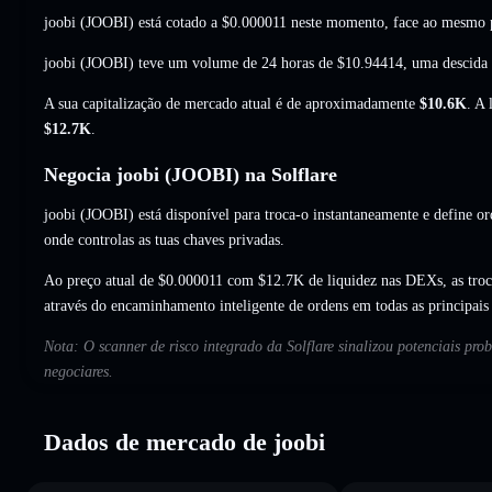
joobi (JOOBI) está cotado a
$0.000011
neste momento,
face ao mesmo 
joobi (JOOBI) teve um volume de 24 horas de
$10.94414
,
uma descida
A sua capitalização de mercado atual é de aproximadamente
$10.6K
. A
$12.7K
.
Negocia joobi (JOOBI) na Solflare
joobi (JOOBI) está disponível para troca-o instantaneamente e define or
onde controlas as tuas chaves privadas.
Ao preço atual de $0.000011 com $12.7K de liquidez nas DEXs, as tro
através do encaminhamento inteligente de ordens em todas as principai
Nota: O scanner de risco integrado da Solflare sinalizou potenciais pro
negociares.
Dados de mercado de joobi