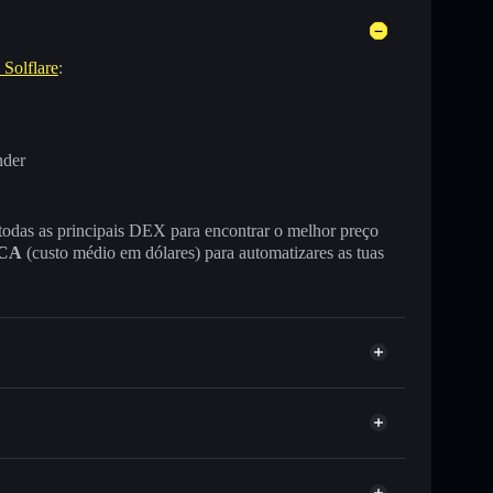
 Solflare
:
nder
 todas as principais DEX para encontrar o melhor preço
CA
(custo médio em dólares) para automatizares as tuas
 ou milhares de outros tokens Solana com