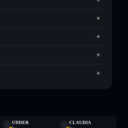
r preço disponível
eço-alvo para JOOBI
tempo em JOOBI
-custodial
Solflare
 publicamente as carteiras usando o Agregador de
Agregador de Privacidade
me, capitalização de mercado e liquidez de JOOBI
custodial onde controlas as tuas chaves privadas
ump
JOOBI
 não constitui aconselhamento financeiro. Faz sempre a
UDDER
CLAUDIA
$—
$—