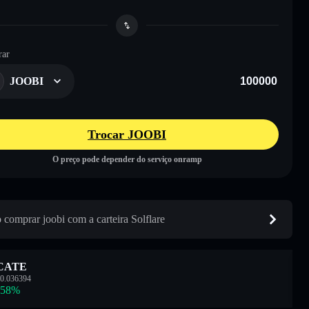
ar
JOOBI
Trocar JOOBI
O preço pode depender do serviço onramp
comprar joobi com a carteira Solflare
CATE
0.036394
.58
%