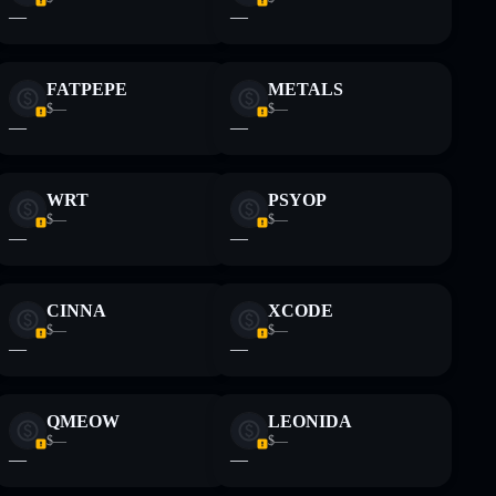
—
—
FATPEPE
METALS
$—
$—
—
—
WRT
PSYOP
$—
$—
—
—
CINNA
XCODE
$—
$—
—
—
QMEOW
LEONIDA
$—
$—
—
—