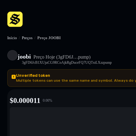
Início
/
Preços
/
Preço JOOBI
joobi
Preço Hoje
(3gFD6J…pump)
3gFD6JcB1XUjuCG9RCoAjkRgDuceFQ7UQTxtLXzzpump
Unverified token
Multiple tokens can use the same name and symbol. Always do 
$
0.000011
0.00
%