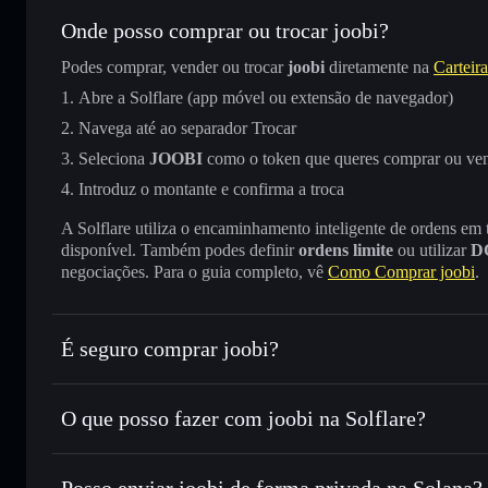
Onde posso comprar ou trocar joobi?
Podes comprar, vender ou trocar
joobi
diretamente na
Carteira
Abre a Solflare (app móvel ou extensão de navegador)
Navega até ao separador Trocar
Seleciona
JOOBI
como o token que queres comprar ou ve
Introduz o montante e confirma a troca
A Solflare utiliza o encaminhamento inteligente de ordens em
disponível. Também podes definir
ordens limite
ou utilizar
D
negociações. Para o guia completo, vê
Como Comprar joobi
.
É seguro comprar joobi?
joobi
não está verificado
O que posso fazer com joobi na Solflare?
joobi
Carteira Solflare
Posso enviar joobi de forma privada na Solana?
Trocar instantaneamente
— trocar JOOBI por SOL, USDC