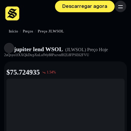
Descarregar agora
Menu
Início
/
Preços
/
Preço JLWSOL
jupiter lend WSOL
(JLWSOL)
Preço Hoje
2uQsyo1fXXQkDtcpXnLofWy88PxcvnfH2L8FPSE62FVU
$
75.724935
1.54
%