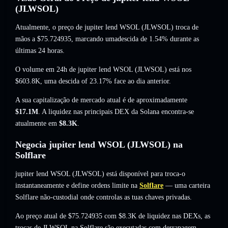
(JLWSOL)
Atualmente, o preço de jupiter lend WSOL (JLWSOL) troca de
mãos a
$75.724935
, marcando umadescida de 1.54%
durante as
últimas 24 horas.
O volume em 24h de jupiter lend WSOL (JLWSOL) está nos
$603.8K
,
uma descida of 23.17%
face ao dia anterior.
A sua capitalização de mercado atual é de aproximadamente
$17.1M
. A liquidez nas principais DEX da Solana encontra-se
atualmente em
$8.3K
.
Negocia jupiter lend WSOL (JLWSOL) na
Solflare
jupiter lend WSOL (JLWSOL) está disponível para troca-o
instantaneamente e define ordens limite na
Solflare
— uma carteira
Solflare não-custodial onde controlas as tuas chaves privadas.
Ao preço atual de $75.724935 com $8.3K de liquidez nas DEXs, as
trocas de JLWSOL na Solflare são executadas com derrapagem