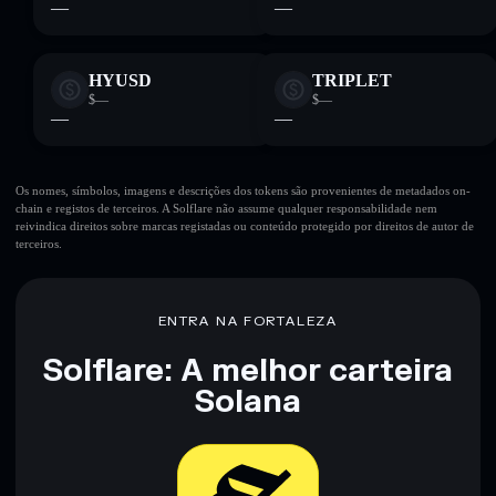
—
—
HYUSD
TRIPLET
$—
$—
—
—
Os nomes, símbolos, imagens e descrições dos tokens são provenientes de metadados on-
chain e registos de terceiros. A Solflare não assume qualquer responsabilidade nem
reivindica direitos sobre marcas registadas ou conteúdo protegido por direitos de autor de
terceiros.
ENTRA NA FORTALEZA
Solflare: A melhor carteira
Solana