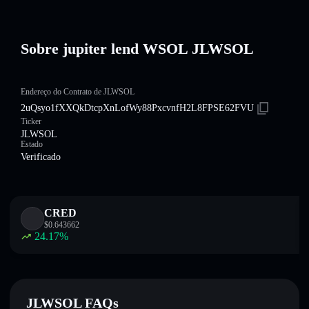
Sobre jupiter lend WSOL JLWSOL
Endereço do Contrato de JLWSOL
2uQsyo1fXXQkDtcpXnLofWy88PxcvnfH2L8FPSE62FVU
Ticker
JLWSOL
Estado
Verificado
CRED
$
0.643662
24.17
%
JLWSOL FAQs