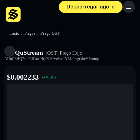
Descarregar agora
Menu
Início
/
Preços
/
Preço QST
QuStream
(QST)
Preço Hoje
AUuCEHQ7sm2i5GmaHrpE961voWcTY8U6mgrkhcV7pump
$
0.002233
0.16
%