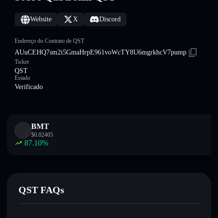
Website
X
Discord
Endereço do Contrato de QST
AUuCEHQ7sm2i5GmaHrpE961voWcTY8U6mgrkhcV7pump
Ticker
QST
Estado
Verificado
BMT
$
0.02405
87.10
%
QST FAQs