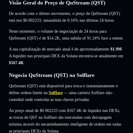
Visão Geral do Preço de QuStream (QST)
De acordo com o último movimento, o preço de QuStream (QST)
está nos
$0.002233
, umasubida de 0.16%
nas últimas 24 horas.
Neste momento, o volume de negociação de 24 horas para
QuStream (QST) é de
$14.2K
,
uma subida of 91.24%
face a ontem.
A sua capitalização de mercado atual é de aproximadamente
$1.9M
.
A liquidez nas principais DEX da Solana encontra-se atualmente em
$167.4K
.
Negocia QuStream (QST) na Solflare
QuStream (QST) está disponível para troca-o instantaneamente e
define ordens limite na
Solflare
— uma carteira Solflare não-
custodial onde controlas as tuas chaves privadas.
Ao preço atual de $0.002233 com $167.4K de liquidez nas DEXs,
as trocas de QST na Solflare são executadas com derrapagem
mínima através do encaminhamento inteligente de ordens em todas
as principais DEXs da Solana.