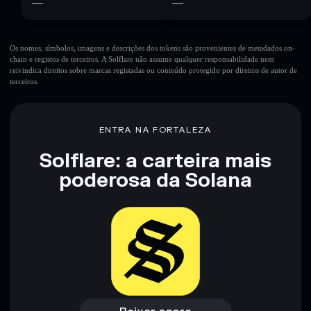
—
—
Os nomes, símbolos, imagens e descrições dos tokens são provenientes de metadados on-
chain e registos de terceiros. A Solflare não assume qualquer responsabilidade nem
reivindica direitos sobre marcas registadas ou conteúdo protegido por direitos de autor de
terceiros.
ENTRA NA FORTALEZA
Solflare: a carteira mais
poderosa da Solana
Baixar agora