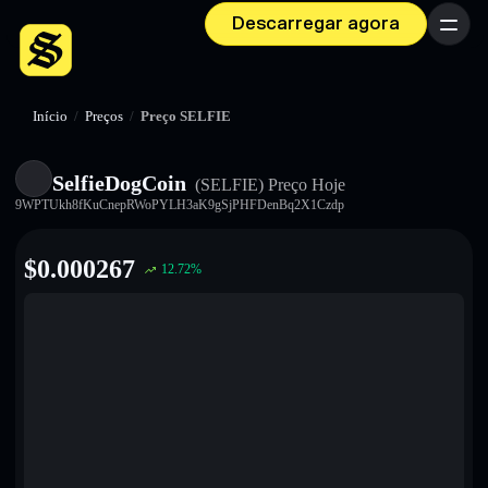
Descarregar agora
Menu
Início
/
Preços
/
Preço SELFIE
SelfieDogCoin
(SELFIE)
Preço Hoje
9WPTUkh8fKuCnepRWoPYLH3aK9gSjPHFDenBq2X1Czdp
$
0.000267
12.72
%