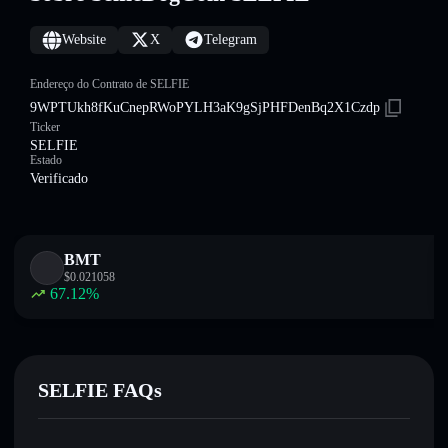
Website
X
Telegram
Endereço do Contrato de SELFIE
9WPTUkh8fKuCnepRWoPYLH3aK9gSjPHFDenBq2X1Czdp
Ticker
SELFIE
Estado
Verificado
BMT
$
0.021058
67.12
%
SELFIE FAQs