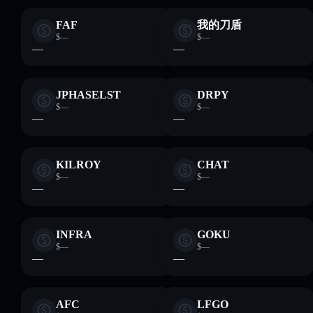
FAF
我的刀盾
$—
$—
—
—
JPHASELST
DRPY
$—
$—
—
—
KILROY
CHAT
$—
$—
—
—
INFRA
GOKU
$—
$—
—
—
AFC
LFGO