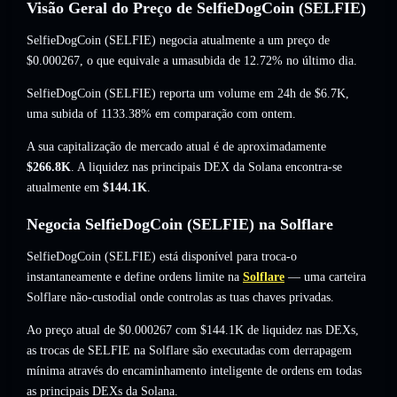
Visão Geral do Preço de SelfieDogCoin (SELFIE)
SelfieDogCoin (SELFIE) negocia atualmente a um preço de
$0.000267
, o que equivale a umasubida de 12.72%
no último dia.
SelfieDogCoin (SELFIE) reporta um volume em 24h de
$6.7K
,
uma subida of 1133.38%
em comparação com ontem.
A sua capitalização de mercado atual é de aproximadamente
$266.8K
. A liquidez nas principais DEX da Solana encontra-se
atualmente em
$144.1K
.
Negocia SelfieDogCoin (SELFIE) na Solflare
SelfieDogCoin (SELFIE) está disponível para troca-o
instantaneamente e define ordens limite na
Solflare
— uma carteira
Solflare não-custodial onde controlas as tuas chaves privadas.
Ao preço atual de $0.000267 com $144.1K de liquidez nas DEXs,
as trocas de SELFIE na Solflare são executadas com derrapagem
mínima através do encaminhamento inteligente de ordens em todas
as principais DEXs da Solana.