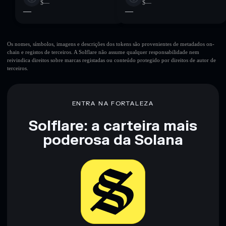
$—
$—
—
—
Os nomes, símbolos, imagens e descrições dos tokens são provenientes de metadados on-
chain e registos de terceiros. A Solflare não assume qualquer responsabilidade nem
reivindica direitos sobre marcas registadas ou conteúdo protegido por direitos de autor de
terceiros.
ENTRA NA FORTALEZA
Solflare: a carteira mais
poderosa da Solana
Baixar agora