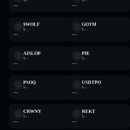
$—
$—
—
—
$WOLF
GOTM
$—
$—
—
—
AISLOP
PIE
$—
$—
—
—
PSOQ
USDTPO
$—
$—
—
—
CRWNY
REKT
$—
$—
—
—