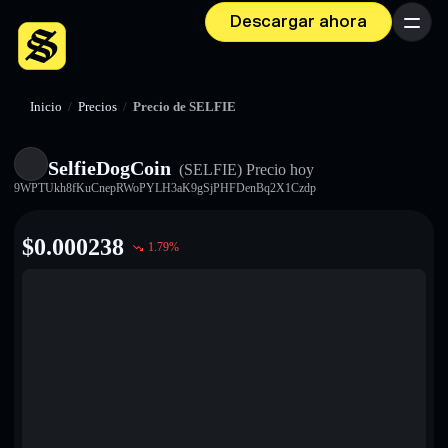
Descargar ahora
Menú
Inicio
/
Precios
/
Precio de SELFIE
SelfieDogCoin
(SELFIE)
Precio hoy
9WPTUkh8fKuCnepRWoPYLH3aK9gSjPHFDenBq2X1Czdp
$
0.000238
1.79
%