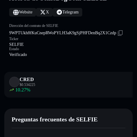
Website
X
Telegram
Dirección del contrato de SELFIE
9WPTUkh8fKuCnepRWoPYLH3aK9gSjPHFDenBq2X1Czdp
Ticker
SELFIE
Estado
Verificado
CRED
$
0.534225
10.27
%
Preguntas frecuentes de SELFIE