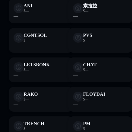
ANI
索拉拉
$—
$—
—
—
CGNTSOL
PVS
$—
$—
—
—
LETSBONK
CHAT
$—
$—
—
—
RAKO
FLOYDAI
$—
$—
—
—
TRENCH
PM
$—
$—