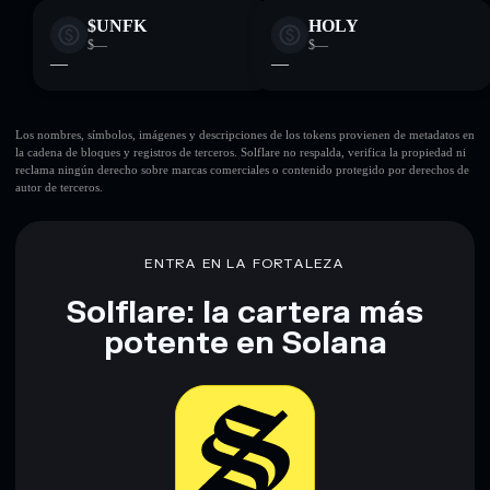
$UNFK
HOLY
$—
$—
—
—
Los nombres, símbolos, imágenes y descripciones de los tokens provienen de metadatos en
la cadena de bloques y registros de terceros. Solflare no respalda, verifica la propiedad ni
reclama ningún derecho sobre marcas comerciales o contenido protegido por derechos de
autor de terceros.
ENTRA EN LA FORTALEZA
Solflare: la cartera más
potente en Solana