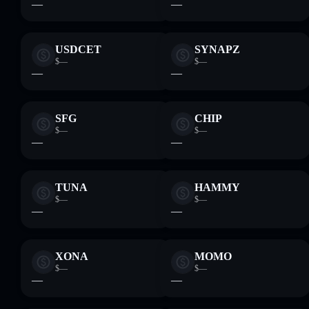
—
—
USDCET
SYNAPZ
$—
$—
—
—
SFG
CHIP
$—
$—
—
—
TUNA
HAMMY
$—
$—
—
—
XONA
MOMO
$—
$—
—
—