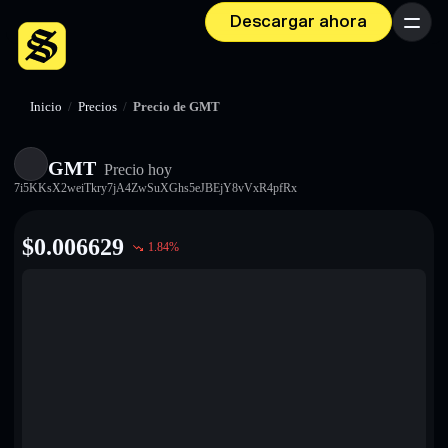
Descargar ahora
Menú
Inicio
/
Precios
/
Precio de GMT
GMT
Precio hoy
7i5KKsX2weiTkry7jA4ZwSuXGhs5eJBEjY8vVxR4pfRx
$
0.006629
1.84
%