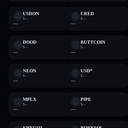
USDON
CRED
$—
$—
—
—
DOOD
BUTTCOIN
$—
$—
—
—
NEON
USD*
$—
$—
—
—
MPLX
PIPE
$—
$—
—
—
EHYUSD
BONKSOL