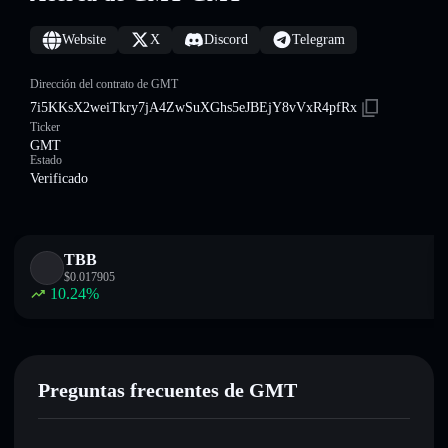
Website
X
Discord
Telegram
Dirección del contrato de GMT
7i5KKsX2weiTkry7jA4ZwSuXGhs5eJBEjY8vVxR4pfRx
Ticker
GMT
Estado
Verificado
TBB
$
0.017905
10.24
%
Preguntas frecuentes de GMT