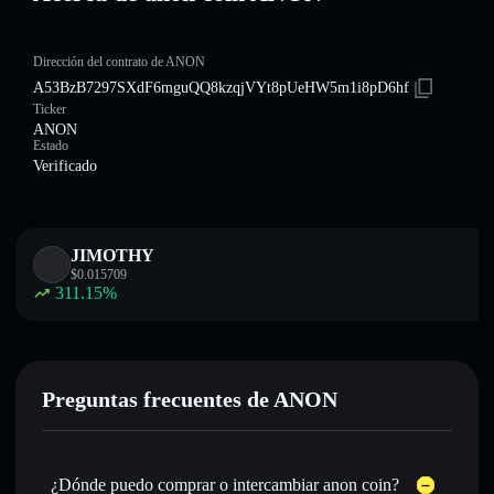
Dirección del contrato de ANON
A53BzB7297SXdF6mguQQ8kzqjVYt8pUeHW5m1i8pD6hf
Ticker
ANON
Estado
Verificado
JIMOTHY
$
0.015709
311.15
%
Preguntas frecuentes de ANON
¿Dónde puedo comprar o intercambiar anon coin?