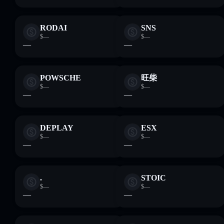
RODAI
SNS
$—
$—
—
—
POWSCHE
旺柴
$—
$—
—
—
DEPLAY
ESX
$—
$—
—
—
.
STOIC
$—
$—
—
—