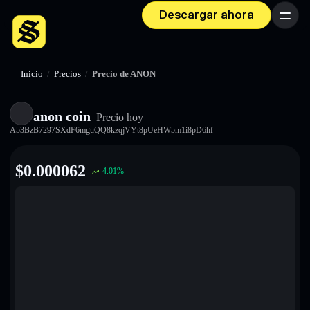
Descargar ahora
Menú
Inicio
/
Precios
/
Precio de ANON
anon coin
Precio hoy
A53BzB7297SXdF6mguQQ8kzqjVYt8pUeHW5m1i8pD6hf
$
0.000062
4.01
%