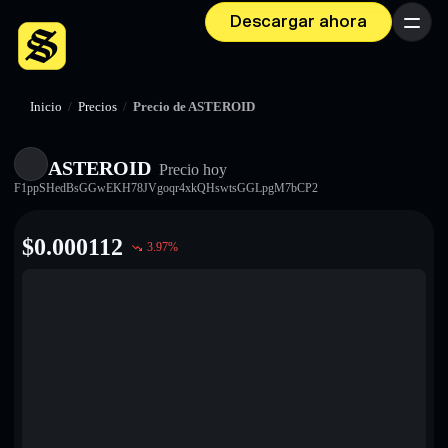
Descargar ahora
Menú
Inicio
/
Precios
/
Precio de ASTEROID
ASTEROID
Precio hoy
F1ppSHedBsGGwEKH78JVgoqr4xkQHswtsGGLpgM7bCP2
$
0.000112
3.97
%