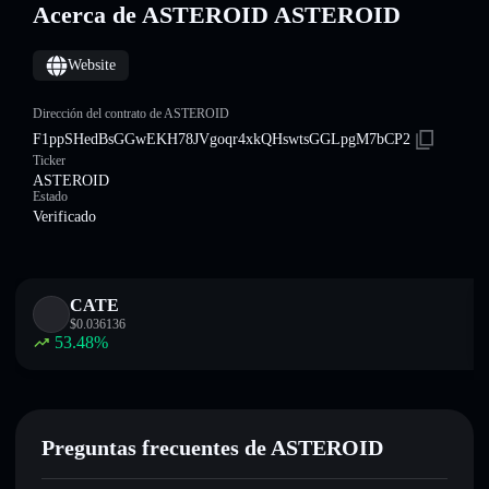
Acerca de ASTEROID ASTEROID
Website
Dirección del contrato de ASTEROID
F1ppSHedBsGGwEKH78JVgoqr4xkQHswtsGGLpgM7bCP2
Ticker
ASTEROID
Estado
Verificado
CATE
$
0.036136
53.48
%
Preguntas frecuentes de ASTEROID