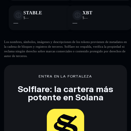
STABLE
XBT
$—
$—
—
—
Los nombres, símbolos, imágenes y descripciones de los tokens provienen de metadatos en
la cadena de bloques y registros de terceros. Solflare no respalda, verifica la propiedad ni
reclama ningún derecho sobre marcas comerciales o contenido protegido por derechos de
autor de terceros.
ENTRA EN LA FORTALEZA
Solflare: la cartera más
potente en Solana