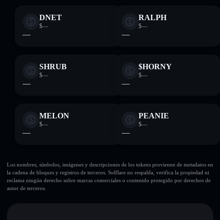
DNET
RALPH
$—
$—
—
—
SHRUB
$HORNY
$—
$—
—
—
MELON
PEANIE
$—
$—
—
—
Los nombres, símbolos, imágenes y descripciones de los tokens provienen de metadatos en
la cadena de bloques y registros de terceros. Solflare no respalda, verifica la propiedad ni
reclama ningún derecho sobre marcas comerciales o contenido protegido por derechos de
autor de terceros.