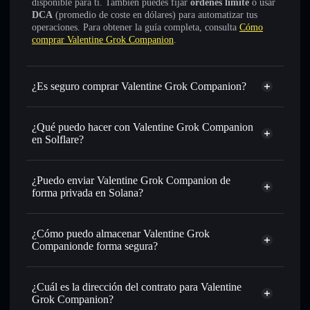
disponible para ti. También puedes fijar
órdenes límite
o usar
DCA
(promedio de coste en dólares) para automatizar tus
operaciones. Para obtener la guía completa, consulta
Cómo
comprar Valentine Grok Companion
.
¿Es seguro comprar Valentine Grok Companion?
Valentine Grok Companion
token verificado
¿Qué puedo hacer con Valentine Grok Companion
en Solflare?
Valentine Grok Companion
cartera de Solflare
¿Puedo enviar Valentine Grok Companion de
Intercambiar al instante
: operar con VALENTINE para
forma privada en Solana?
SOL, USDC o miles de otros tokens de Solana con
cartera de Solflare
agregador de
enrutamiento de órdenes inteligente para el mejor precio
privacidad
disponible
¿Cómo puedo almacenar Valentine Grok
Valentine Grok Companion
Companionde forma segura?
Establecer órdenes límite
: automatizar las operaciones en
tu precio objetivo para VALENTINE
Valentine Grok
Utilizar DCA
: promedio de coste en dólares en
Companion
cartera sin custodia
Solflare
¿Cuál es la dirección del contrato para Valentine
VALENTINE a lo largo del tiempo
Grok Companion?
Enviar de forma privada
: transferir VALENTINE sin