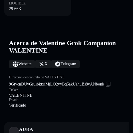
LIQUIDEZ
29.66K
Acerca de Valentine Grok Companion
VALENTINE
Website
X
Telegram
Dirección del contrato de VALENTINE
9GtvcnDUvGsuibktxiMjLQ2yyBq5akUahuBs8yANbonk
Ticker
VALENTINE
Estado
Verificado
AURA