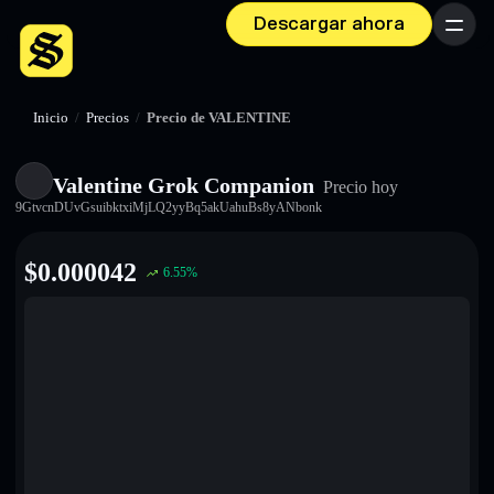
Descargar ahora
Menú
Inicio
/
Precios
/
Precio de VALENTINE
Valentine Grok Companion
Precio hoy
9GtvcnDUvGsuibktxiMjLQ2yyBq5akUahuBs8yANbonk
$
0.000042
6.55
%