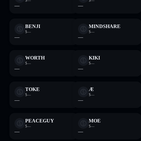
$—
$—
—
—
BENJI
MINDSHARE
$—
$—
—
—
WORTH
KIKI
$—
$—
—
—
TOKE
Æ
$—
$—
—
—
PEACEGUY
MOE
$—
$—
—
—