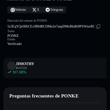
Website
X
Telegram
Dirección del contrato de PONKE
5z3EqYQo9HiCEs3R84RCDMu2n7anpDMxRhdK8PSWmrRC
Ticker
PONKE
Estado
Verificado
JIMOTHY
$
0.01529
307.08
%
Preguntas frecuentes de PONKE