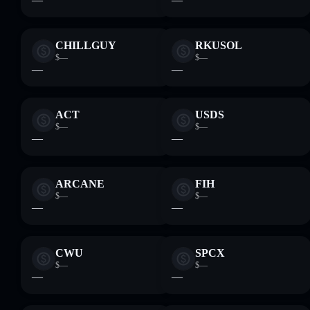
CHILLGUY
RKUSOL
$—
$—
—
—
ACT
USDS
$—
$—
—
—
ARCANE
FIH
$—
$—
—
—
CWU
SPCX
$—
$—
—
—