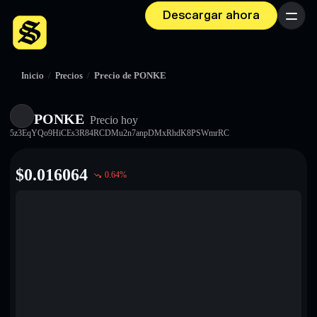
Descargar ahora
Menú
Inicio
/
Precios
/
Precio de PONKE
PONKE
Precio hoy
5z3EqYQo9HiCEs3R84RCDMu2n7anpDMxRhdK8PSWmrRC
$
0.016064
0.64
%