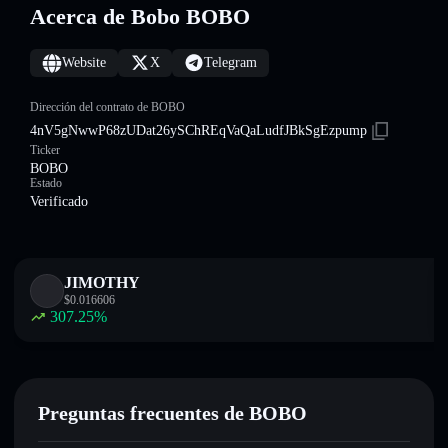
Acerca de Bobo BOBO
Website
X
Telegram
Dirección del contrato de BOBO
4nV5gNwwP68zUDat26ySChREqVaQaLudfJBkSgEzpump
Ticker
BOBO
Estado
Verificado
JIMOTHY
$
0.016606
307.25
%
Preguntas frecuentes de BOBO