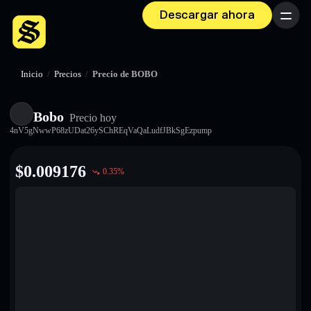
Descargar ahora
Menú
Inicio
/
Precios
/
Precio de BOBO
Bobo
Precio hoy
4nV5gNwwP68zUDat26ySChREqVaQaLudfJBkSgEzpump
$
0.009176
0.35
%