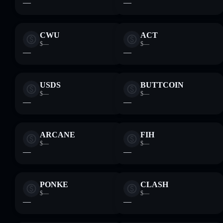
—
—
CWU
ACT
$—
$—
—
—
USDS
BUTTCOIN
$—
$—
—
—
ARCANE
FIH
$—
$—
—
—
PONKE
CLASH
$—
$—
—
—