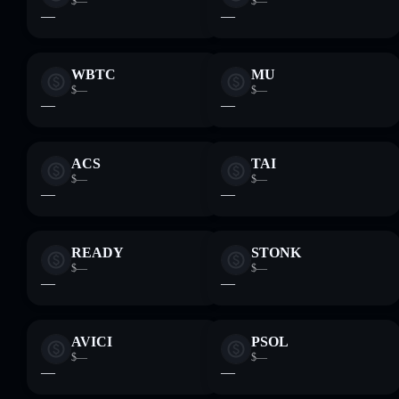
$—
$—
—
—
WBTC
MU
$—
$—
—
—
ACS
TAI
$—
$—
—
—
READY
STONK
$—
$—
—
—
AVICI
PSOL
$—
$—
—
—