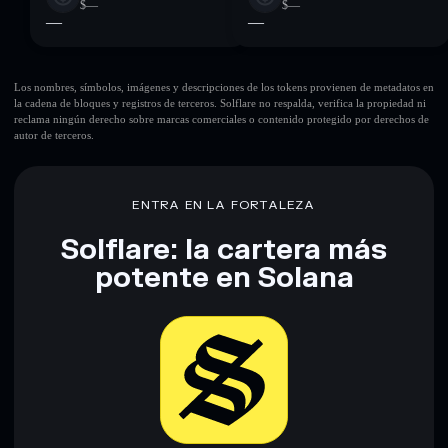
$—
$—
—
—
Los nombres, símbolos, imágenes y descripciones de los tokens provienen de metadatos en
la cadena de bloques y registros de terceros. Solflare no respalda, verifica la propiedad ni
reclama ningún derecho sobre marcas comerciales o contenido protegido por derechos de
autor de terceros.
ENTRA EN LA FORTALEZA
Solflare: la cartera más
potente en Solana
Descargar ahora