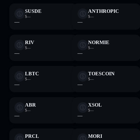
SUSDE
ANTHROPIC
$—
$—
—
—
RIV
NORMIE
$—
$—
—
—
LBTC
TOESCOIN
$—
$—
—
—
ABR
XSOL
$—
$—
—
—
PRCL
MORI