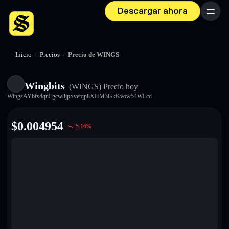
Descargar ahora
Menú
Inicio
/
Precios
/
Precio de WINGS
Wingbits
(WINGS)
Precio hoy
WingsAYbfs4qnEgcw8jpSvetqp8XHM3GkKvow54WLcd
$
0.004954
5.16
%