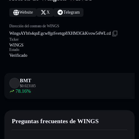
Website
X
Telegram
Dirección del contrato de WINGS
WingsAYbfs4qnEgcw8jpSvetqp8XHM3GkKvow54WLcd
Ticker
WINGS
Estado
Verificado
BMT
$
0.023185
78.16
%
Preguntas frecuentes de WINGS