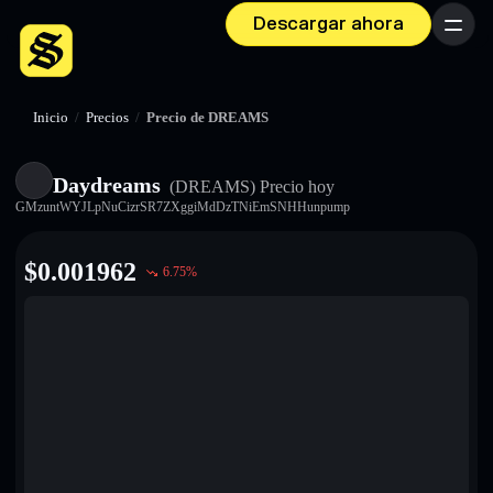
Descargar ahora
Menú
Inicio
/
Precios
/
Precio de DREAMS
Daydreams
(DREAMS)
Precio hoy
GMzuntWYJLpNuCizrSR7ZXggiMdDzTNiEmSNHHunpump
$
0.001962
6.75
%