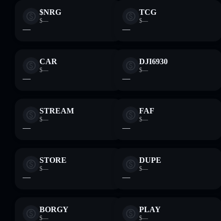
$NRG
TCG
$—
$—
—
—
CAR
DJI6930
$—
$—
—
—
STREAM
FAF
$—
$—
—
—
STORE
DUPE
$—
$—
—
—
BORGY
PLAY
$—
$—