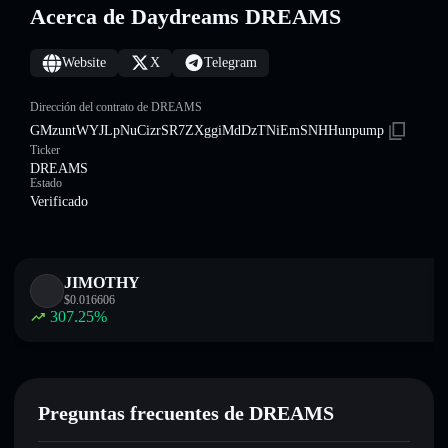
Acerca de Daydreams DREAMS
Website
X
Telegram
Dirección del contrato de DREAMS
GMzuntWYJLpNuCizrSR7ZXggiMdDzTNiEmSNHHunpump
Ticker
DREAMS
Estado
Verificado
JIMOTHY
$
0.016606
307.25
%
Preguntas frecuentes de DREAMS