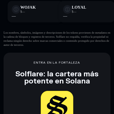
WOJAK
LOYAL
$—
$—
—
—
Los nombres, símbolos, imágenes y descripciones de los tokens provienen de metadatos en
la cadena de bloques y registros de terceros. Solflare no respalda, verifica la propiedad ni
reclama ningún derecho sobre marcas comerciales o contenido protegido por derechos de
autor de terceros.
ENTRA EN LA FORTALEZA
Solflare: la cartera más
potente en Solana