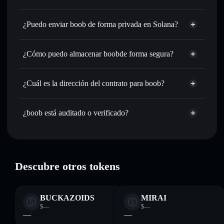
boob
cartera de Solflare
Intercambiar al instante
: operar con BOOB para SOL,
¿Puedo enviar boob de forma privada en Solana?
USDC o miles de otros tokens de Solana con enrutamiento
cartera de Solflare
agregador de
de órdenes inteligente para el mejor precio disponible
privacidad
¿Cómo puedo almacenar boobde forma segura?
Establecer órdenes límite
: automatizar las operaciones en
boob
tu precio objetivo para BOOB
boob
cartera
Utilizar DCA
: promedio de coste en dólares en BOOB a lo
sin custodia
Solflare
¿Cuál es la dirección del contrato para boob?
largo del tiempo
Enviar de forma privada
: transferir BOOB sin vincular
boob
públicamente las carteras usando el agregador de privacidad
9zqre5sRRdFvKqyTyvEd1jcKDRF4g47s7mZSGUnQpump
¿boob está auditado o verificado?
agregador de privacidad
integrado de Solflare
boob
verificado
Hacer un seguimiento en tiempo real
: monitorizar el
BOOB
cartera Solflare
precio, volumen, capitalización de mercado y liquidez de
BOOB
Holdear de forma segura
: almacenar BOOB en una
Descubre otros tokens
cartera sin custodia donde tú controla tus claves privadas
BUCKAZOIDS
MIRAI
$—
$—
—
—