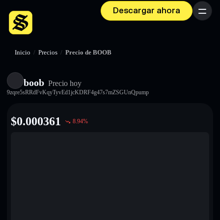
Descargar ahora
Menú
Inicio
/
Precios
/
Precio de BOOB
boob
Precio hoy
9zqre5sRRdFvKqyTyvEd1jcKDRF4g47s7mZSGUnQpump
$
0.000361
8.94
%