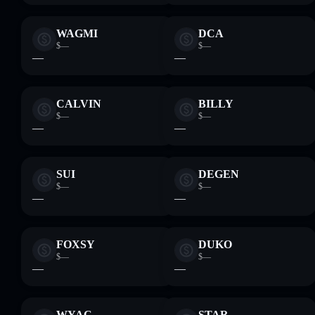
WAGMI
DCA
$—
$—
—
—
CALVIN
BILLY
$—
$—
—
—
SUI
DEGEN
$—
$—
—
—
FOXSY
DUKO
$—
$—
—
—
WYAC
STAR