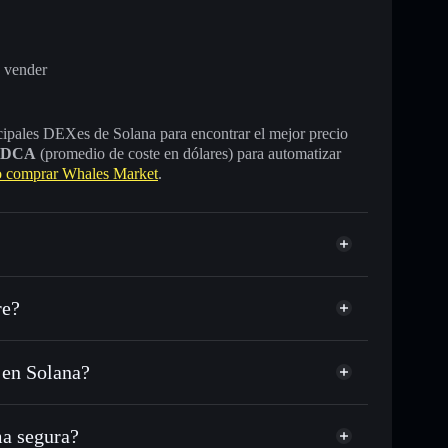
 vender
incipales DEXes de Solana para encontrar el mejor precio
DCA
(promedio de coste en dólares) para automatizar
 comprar Whales Market
.
re?
 en Solana?
USDC o miles de otros tokens de Solana con
sponible
d
n tu precio objetivo para WHALES
a segura?
 lo largo del tiempo