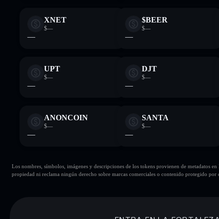
XNET
$BEER
$—
$—
—
—
UPT
DJT
$—
$—
—
—
ANONCOIN
SANTA
$—
$—
—
—
Los nombres, símbolos, imágenes y descripciones de los tokens provienen de metadatos en la 
propiedad ni reclama ningún derecho sobre marcas comerciales o contenido protegido por d