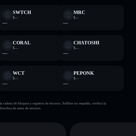
SWTCH
MRC
$—
$—
—
—
CORAL
CHATOSHI
$—
$—
—
—
WCT
PEPONK
$—
$—
—
—
cadena de bloques y registros de terceros. Solflare no respalda, verifica la
erechos de autor de terceros.