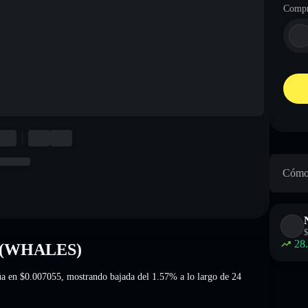
Compr
Cómo 
$
28
t (WHALES)
úa en
$0.007055
, mostrando bajada del 1.57%
a lo largo de 24