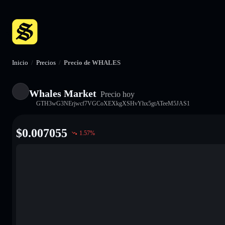
Inicio
/
Precios
/
Precio de WHALES
Whales Market
Precio hoy
GTH3wG3NErjwcf7VGCoXEXkgXSHvYhx5gtATeeM5JAS1
$
0.007055
1.57
%