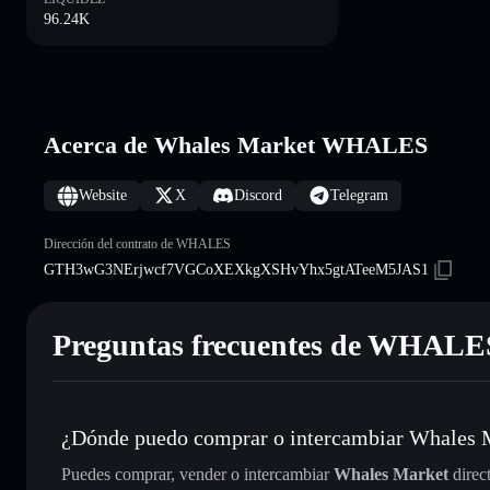
96.24K
Acerca de Whales Market WHALES
Website
X
Discord
Telegram
Dirección del contrato de WHALES
GTH3wG3NErjwcf7VGCoXEXkgXSHvYhx5gtATeeM5JAS1
Preguntas frecuentes de WHALE
¿Dónde puedo comprar o intercambiar Whales 
Puedes comprar, vender o intercambiar
Whales Market
direc