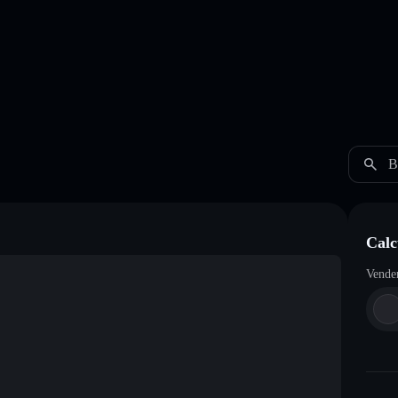
B
Calc
Vende