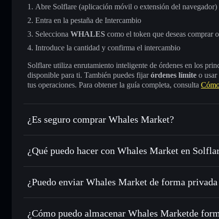
Abre Solflare (aplicación móvil o extensión del navegador)
Entra en la pestaña de Intercambio
Selecciona
WHALES
como el token que deseas comprar o
Introduce la cantidad y confirma el intercambio
Solflare utiliza enrutamiento inteligente de órdenes en los pr
disponible para ti. También puedes fijar
órdenes límite
o usar
tus operaciones. Para obtener la guía completa, consulta
Cómo
¿Es seguro comprar Whales Market?
Whales Market
token verificado
¿Qué puedo hacer con Whales Market en Solfla
Whales Market
cartera de Solflare
¿Puedo enviar Whales Market de forma privada
Intercambiar al instante
: operar con WHALES para SOL, 
enrutamiento de órdenes inteligente para el mejor precio di
cartera de Solflare
agregador de privacida
Establecer órdenes límite
: automatizar las operaciones e
Whales Market
¿Cómo puedo almacenar Whales Marketde form
Utilizar DCA
: promedio de coste en dólares en WHALES a