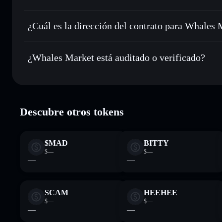
Whales Market
Enviar de forma privada
: transferir WHALES sin vincula
privacidad integrado de Solflare
¿Cuál es la dirección del contrato para Whales
Hacer un seguimiento en tiempo real
: monitorizar el pre
Whales Mark
WHALES
GTH3wG3NErjwcf7VGCoXEXkgXSHvYhx5gtATeeM5
¿Whales Market está auditado o verificado?
Holdear de forma segura
: almacenar WHALES en una carte
Solflare
Whales Market
verificado
Descubre otros tokens
$MAD
BITTY
$—
$—
—
—
SCAM
HEEHEE
$—
$—
—
—