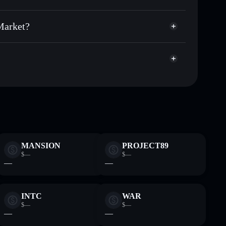
cartera sin custodia
Solflare
r públicamente las carteras usando el agregador de
 Market?
agregador de privacidad
cio, volumen, capitalización de mercado y liquidez de
et
JAS1
ra sin custodia donde tú controla tus claves privadas
WHALES
cartera
MANSION
PROJECT89
$—
$—
—
—
INTC
WAR
$—
$—
—
—