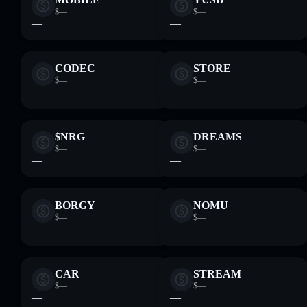
$—
$—
—
—
CODEC
STORE
$—
$—
—
—
$NRG
DREAMS
$—
$—
—
—
BORGY
NOMU
$—
$—
—
—
CAR
STREAM
$—
$—
—
—