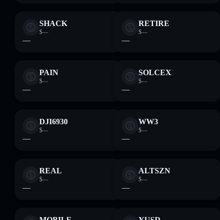
SHACK
RETIRE
$—
$—
—
—
PAIN
SOLCEX
$—
$—
—
—
DJI6930
WW3
$—
$—
—
—
REAL
ALTSZN
$—
$—
—
—
MOBILE
YUSD