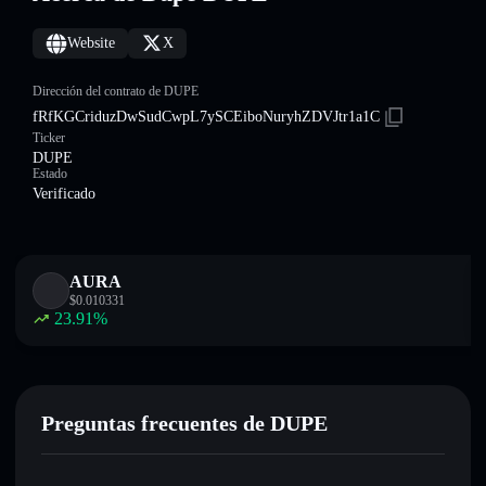
Website
X
Dirección del contrato de DUPE
fRfKGCriduzDwSudCwpL7ySCEiboNuryhZDVJtr1a1C
Ticker
DUPE
Estado
Verificado
AURA
$
0.010331
23.91
%
Preguntas frecuentes de DUPE