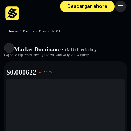
Descargar ahora
Menú
Inicio
/
Precios
/
Precio de MD
Market Dominance
(MD)
Precio hoy
C4j7kPx9PqDnfvxe2uycJQRTAeyGwmU4DyGf21Xgpump
$
0.000622
2.40
%