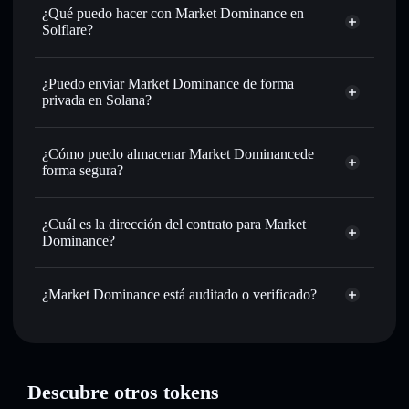
¿Qué puedo hacer con Market Dominance en
Solflare?
Market Dominance
cartera de Solflare
Intercambiar al instante
: operar con MD para SOL,
¿Puedo enviar Market Dominance de forma
USDC o miles de otros tokens de Solana con enrutamiento
privada en Solana?
de órdenes inteligente para el mejor precio disponible
cartera de Solflare
agregador de
Establecer órdenes límite
: automatizar las operaciones en
privacidad
¿Cómo puedo almacenar Market Dominancede
tu precio objetivo para MD
Market Dominance
forma segura?
Utilizar DCA
: promedio de coste en dólares en MD a lo
largo del tiempo
Market Dominance
cartera sin custodia
Solflare
Enviar de forma privada
: transferir MD sin vincular
¿Cuál es la dirección del contrato para Market
públicamente las carteras usando el agregador de privacidad
Dominance?
integrado de Solflare
Market
Hacer un seguimiento en tiempo real
: monitorizar el
agregador de privacidad
Dominance
precio, volumen, capitalización de mercado y liquidez de
¿Market Dominance está auditado o verificado?
C4j7kPx9PqDnfvxe2uycJQRTAeyGwmU4DyGf21Xgpump
MD
Market Dominance
verificado
Holdear de forma segura
: almacenar MD en una cartera
sin custodia donde tú controla tus claves privadas
MD
cartera Solflare
Descubre otros tokens