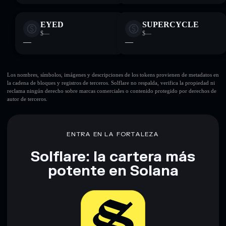
EYED
SUPERCYCLE
$—
$—
—
—
Los nombres, símbolos, imágenes y descripciones de los tokens provienen de metadatos en
la cadena de bloques y registros de terceros. Solflare no respalda, verifica la propiedad ni
reclama ningún derecho sobre marcas comerciales o contenido protegido por derechos de
autor de terceros.
ENTRA EN LA FORTALEZA
Solflare: la cartera más
potente en Solana