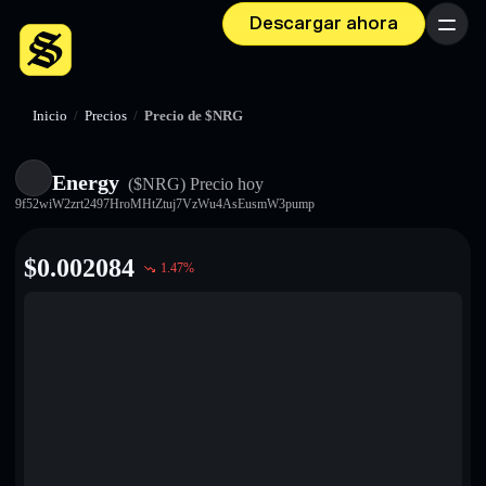
Descargar ahora
Menú
Inicio
/
Precios
/
Precio de $NRG
Energy
($NRG)
Precio hoy
9f52wiW2zrt2497HroMHtZtuj7VzWu4AsEusmW3pump
$
0.002084
1.47
%