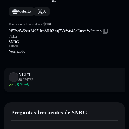
Website
X
Dirección del contrato de $NRG
9f52wiW2zrt2497HroMHtZtuj7VzWu4AsEusmW3pump
Ticker
$NRG
Estado
Verificado
NEET
$
0.024782
28.79
%
Preguntas frecuentes de $NRG