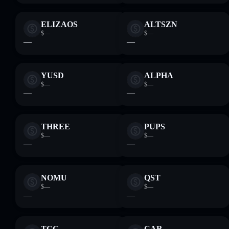
ELIZAOS
ALTSZN
$—
$—
—
—
YUSD
ALPHA
$—
$—
—
—
THREE
PUPS
$—
$—
—
—
NOMU
QST
$—
$—
—
—
TCG
CAR