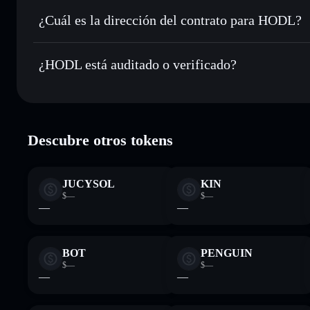
Enviar de forma privada
: transferir HODL sin vincular p
privacidad integrado de Solflare
¿Cuál es la dirección del contrato para HODL?
Hacer un seguimiento en tiempo real
: monitorizar el pre
HODL
HODL
Hh3oTaqDCKKfdBgsQEvxp9sUwyNf8x9qmKqEMLB
¿HODL está auditado o verificado?
Holdear de forma segura
: almacenar HODL en una cartera 
Solflare
HODL
verificado
Descubre otros tokens
JUCYSOL
KIN
$—
$—
—
—
BOT
PENGUIN
$—
$—
—
—