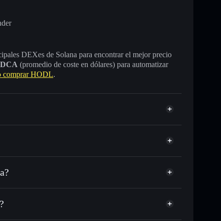
nder
incipales DEXes de Solana para encontrar el mejor precio
DCA
(promedio de coste en dólares) para automatizar
 comprar HODL
.
na?
C o miles de otros tokens de Solana con enrutamiento
d
n tu precio objetivo para HODL
?
 largo del tiempo
a sin custodia
Solflare