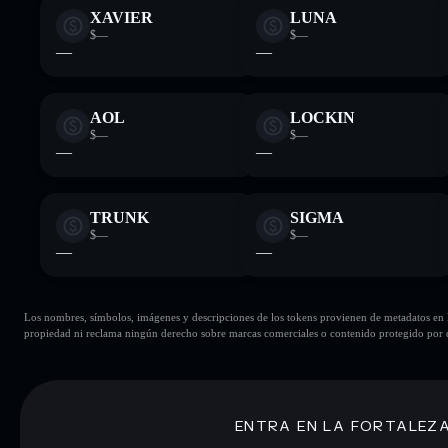
XAVIER
LUNA
$—
$—
—
—
AOL
LOCKIN
$—
$—
—
—
TRUNK
SIGMA
$—
$—
—
—
Los nombres, símbolos, imágenes y descripciones de los tokens provienen de metadatos en la 
propiedad ni reclama ningún derecho sobre marcas comerciales o contenido protegido por d
ENTRA EN LA FORTALEZ