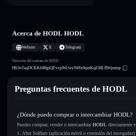
Acerca de HODL HODL
Website
X
Telegram
Dirección del contrato de HODL
Hh3oTaqDCKKfdBgsQEvxp9sUwyNf8x9qmKqEMLBWpump
Preguntas frecuentes de HODL
¿Dónde puedo comprar o intercambiar HODL?
Puedes comprar, vender o intercambiar
HODL
directamente e
Abre Solflare (aplicación móvil o extensión del navegador)