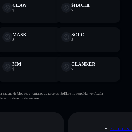
CLAW
$HACHI
$—
$—
—
—
MASK
SOLC
$—
$—
—
—
MM
CLANKER
$—
$—
—
—
cadena de bloques y registros de terceros. Solflare no respalda, verifica la
erechos de autor de terceros.
A
POLÍTICA 