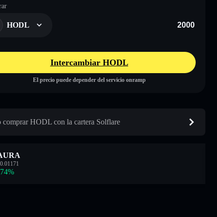
ar
HODL
Intercambiar HODL
El precio puede depender del servicio onramp
comprar HODL con la cartera Solflare
AURA
0.01171
.74
%