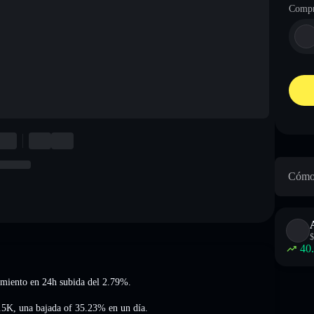
Compr
Cómo 
$
40
miento en 24h subida del 2.79%
.
.5K
,
una bajada of 35.23%
en un día.