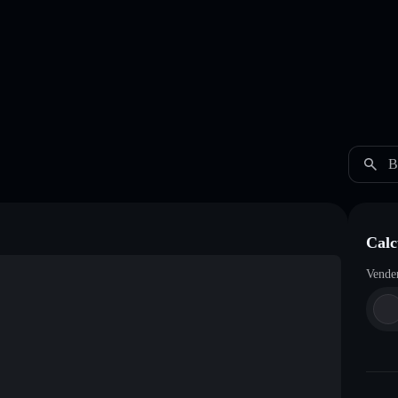
B
Calc
Vende