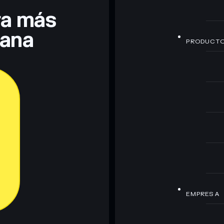
era más
lana
PRODUCT
EMPRESA