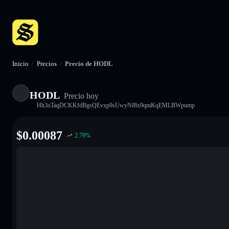
Inicio
/
Precios
/
Precio de HODL
HODL
Precio hoy
Hh3oTaqDCKKfdBgsQEvxp9sUwyNf8x9qmKqEMLBWpump
$
0.00087
2.79
%