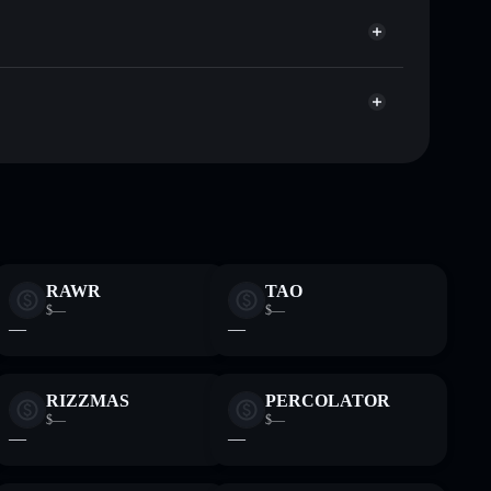
úblicamente las carteras usando el agregador de
agregador de privacidad
cio, volumen, capitalización de mercado y liquidez de
Wpump
sin custodia donde tú controla tus claves privadas
HODL
cartera
RAWR
TAO
$—
$—
—
—
RIZZMAS
PERCOLATOR
$—
$—
—
—