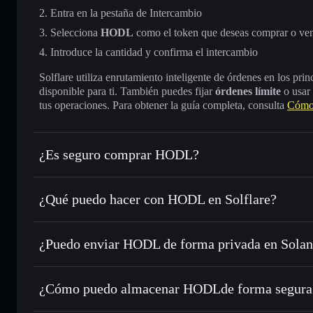
Entra en la pestaña de Intercambio
Selecciona
HODL
como el token que deseas comprar o ve
Introduce la cantidad y confirma el intercambio
Solflare utiliza enrutamiento inteligente de órdenes en los pr
disponible para ti. También puedes fijar
órdenes límite
o usar
tus operaciones. Para obtener la guía completa, consulta
Cómo
¿Es seguro comprar HODL?
HODL
token verificado
¿Qué puedo hacer con HODL en Solflare?
HODL
cartera de Solflare
¿Puedo enviar HODL de forma privada en Sola
Intercambiar al instante
: operar con HODL para SOL, USD
de órdenes inteligente para el mejor precio disponible
cartera de Solflare
agregador de privacida
Establecer órdenes límite
: automatizar las operaciones e
HODL
¿Cómo puedo almacenar HODLde forma segura
Utilizar DCA
: promedio de coste en dólares en HODL a lo
HODL
carter