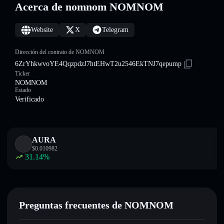
Acerca de nomnom NOMNOM
Website
X
Telegram
Dirección del contrato de NOMNOM
6ZrYhkwvoYE4QqzpdzJ7htEHwT2u2546EkTNJ7qepump
Ticker
NOMNOM
Estado
Verificado
AURA
$
0.010982
31.14
%
Preguntas frecuentes de NOMNOM