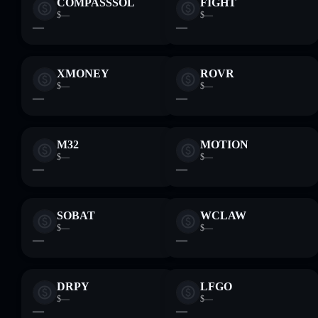
COMPASSSOL
FIGHT
$—
$—
—
—
XMONEY
ROVR
$—
$—
—
—
M32
MOTION
$—
$—
—
—
SOBAT
WCLAW
$—
$—
—
—
DRPY
LFGO
$—
$—
—
—