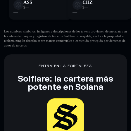
ASS
CHZ
$—
$—
—
—
Los nombres, símbolos, imágenes y descripciones de los tokens provienen de metadatos en
la cadena de bloques y registros de terceros. Solflare no respalda, verifica la propiedad ni
reclama ningún derecho sobre marcas comerciales o contenido protegido por derechos de
autor de terceros.
ENTRA EN LA FORTALEZA
Solflare: la cartera más
potente en Solana
Descargar ahora