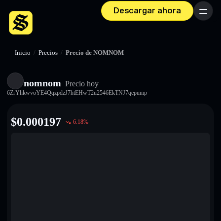
Descargar ahora
Menú
Inicio
/
Precios
/
Precio de NOMNOM
nomnom
Precio hoy
6ZrYhkwvoYE4QqzpdzJ7htEHwT2u2546EkTNJ7qepump
$
0.000197
6.18
%