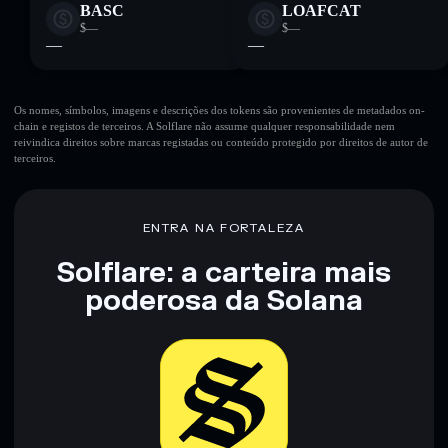
BASC
LOAFCAT
$—
$—
—
—
Os nomes, símbolos, imagens e descrições dos tokens são provenientes de metadados on-
chain e registos de terceiros. A Solflare não assume qualquer responsabilidade nem
reivindica direitos sobre marcas registadas ou conteúdo protegido por direitos de autor de
terceiros.
ENTRA NA FORTALEZA
Solflare: a carteira mais
poderosa da Solana