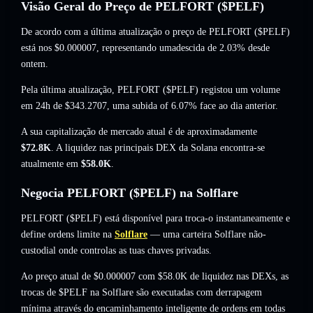
Visão Geral do Preço de PELFORT ($PELF)
De acordo com a última atualização o preço de PELFORT ($PELF)
está nos
$0.000007
, representando umadescida de 2.03%
desde
ontem.
Pela última atualização, PELFORT ($PELF) registou um volume
em 24h de
$343.2707
,
uma subida of 6.07%
face ao dia anterior.
A sua capitalização de mercado atual é de aproximadamente
$72.8K
. A liquidez nas principais DEX da Solana encontra-se
atualmente em
$58.0K
.
Negocia PELFORT ($PELF) na Solflare
PELFORT ($PELF) está disponível para troca-o instantaneamente e
define ordens limite na
Solflare
— uma carteira Solflare não-
custodial onde controlas as tuas chaves privadas.
Ao preço atual de $0.000007 com $58.0K de liquidez nas DEXs, as
trocas de $PELF na Solflare são executadas com derrapagem
mínima através do encaminhamento inteligente de ordens em todas