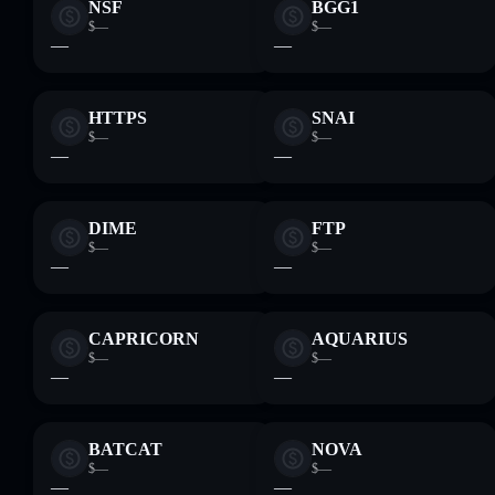
NSF
BGG1
$—
$—
—
—
HTTPS
SNAI
$—
$—
—
—
DIME
FTP
$—
$—
—
—
CAPRICORN
AQUARIUS
$—
$—
—
—
BATCAT
NOVA
$—
$—
—
—