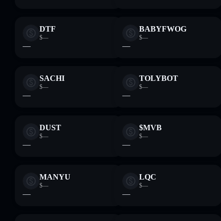
DTF
BABYFWOG
$—
$—
—
—
SACHI
TOLYBOT
$—
$—
—
—
DUST
$MVB
$—
$—
—
—
MANYU
LQC
$—
$—
—
—