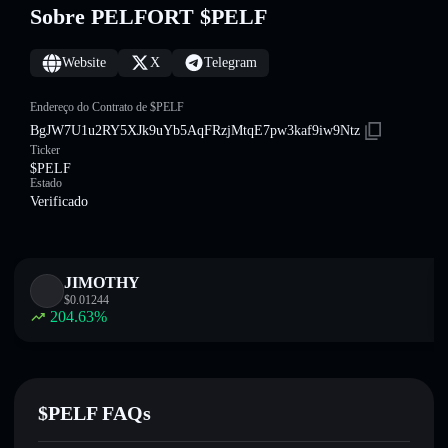
Sobre PELFORT $PELF
Website
X
Telegram
Endereço do Contrato de $PELF
BgJW7U1u2RY5XJk9uYb5AqFRzjMtqE7pw3kaf9iw9Ntz
Ticker
$PELF
Estado
Verificado
JIMOTHY
$
0.01244
204.63
%
$PELF FAQs