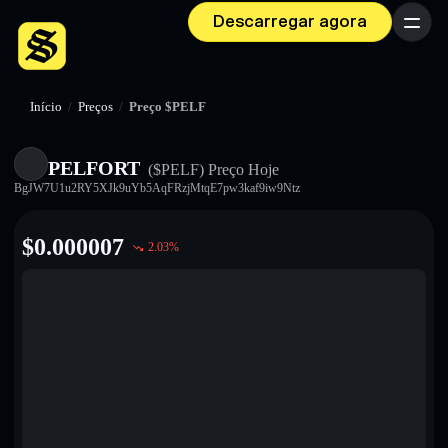
Descarregar agora
Menu
Início
/
Preços
/
Preço $PELF
PELFORT
($PELF)
Preço Hoje
BgJW7U1u2RY5XJk9uYb5AqFRzjMtqE7pw3kaf9iw9Ntz
$
0.000007
2.03
%