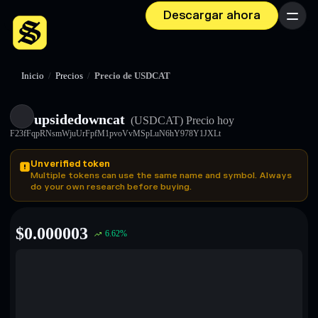
Descargar ahora
Menú
Inicio
/
Precios
/
Precio de USDCAT
upsidedowncat
(USDCAT)
Precio hoy
F23fFqpRNsmWjuUrFpfM1pvoVvMSpLuN6hY978Y1JXLt
Unverified token
Multiple tokens can use the same name and symbol. Always
do your own research before buying.
$
0.000003
6.62
%