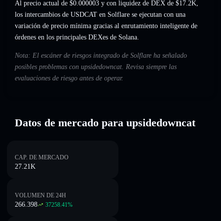
Al precio actual de $0.000003 y con liquidez de DEX de $17.2K,
los intercambios de USDCAT en Solflare se ejecutan con una
variación de precio mínima gracias al enrutamiento inteligente de
órdenes en los principales DEXes de Solana.
Nota: El escáner de riesgos integrado de Solflare ha señalado
posibles problemas con upsidedowncat. Revisa siempre las
evaluaciones de riesgo antes de operar.
Datos de mercado para upsidedowncat
CAP. DE MERCADO
27.21K
VOLUMEN DE 24H
266.398
37258.41
%