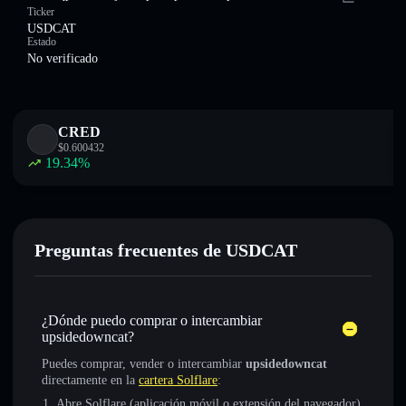
Ticker
USDCAT
Estado
No verificado
CRED
$
0.600432
19.34
%
Preguntas frecuentes de USDCAT
¿Dónde puedo comprar o intercambiar
upsidedowncat?
Puedes comprar, vender o intercambiar
upsidedowncat
directamente en la
cartera Solflare
:
Abre Solflare (aplicación móvil o extensión del navegador)