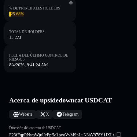
% DE PRINCIPALES HOLDERS
25.68%
TOTAL DE HOLDERS
15,273
FECHA DEL ÚLTIMO CONTROL DE
RIESGOS
8/4/2026, 9:41:24 AM
Acerca de upsidedowncat USDCAT
Website
X
Telegram
Dirección del contrato de USDCAT
F23fFqpRNsmWjuUrFpfM1pvoVvMSpLuN6hY978Y1JXLt