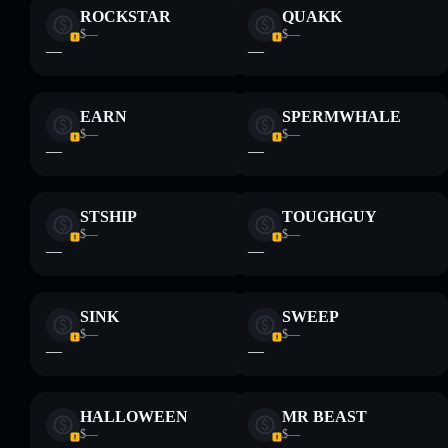
ROCKSTAR
QUAKK
$—
$—
—
—
EARN
SPERMWHALE
$—
$—
—
—
STSHIP
TOUGHGUY
$—
$—
—
—
SINK
SWEEP
$—
$—
—
—
HALLOWEEN
MR BEAST
$—
$—