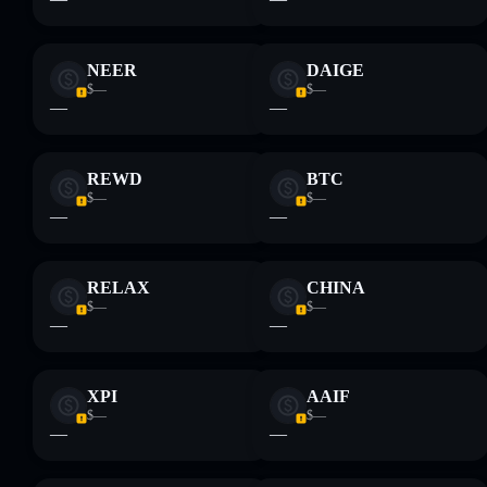
financiero. Investiga siempre por tu cuenta. Datos
proporcionados por rugcheck.xyz.
NEER
DAIGE
$—
$—
—
—
REWD
BTC
$—
$—
—
—
RELAX
CHINA
$—
$—
—
—
XPI
AAIF
$—
$—
—
—