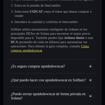
Entra en la pestaña de Intercambio
Selecciona
USDCAT
como el token que deseas comprar o
vender
Introduce la cantidad y confirma el intercambio
Solflare utiliza enrutamiento inteligente de órdenes en los
principales DEXes de Solana para encontrar el mejor precio
disponible para ti. También puedes fijar
órdenes límite
o usar
DCA
(promedio de coste en dólares) para automatizar tus
operaciones. Para obtener la guía completa, consulta
Cómo
comprar upsidedowncat
.
¿Es seguro comprar upsidedowncat?
upsidedowncat
no está verificado
¿Qué puedo hacer con upsidedowncat en Solflare?
upsidedowncat
cartera de Solflare
Intercambiar al instante
: operar con USDCAT para SOL,
¿Puedo enviar upsidedowncat de forma privada en
USDC o miles de otros tokens de Solana con enrutamiento
Solana?
de órdenes inteligente para el mejor precio disponible