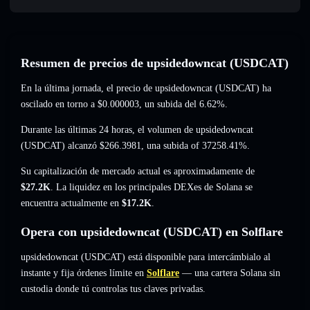
Resumen de precios de upsidedowncat (USDCAT)
En la última jornada, el precio de upsidedowncat (USDCAT) ha
oscilado en torno a
$0.000003
, un subida del 6.62%
.
Durante las últimas 24 horas, el volumen de upsidedowncat
(USDCAT) alcanzó
$266.3981
,
una subida of 37258.41%
.
Su capitalización de mercado actual es aproximadamente de
$27.2K
. La liquidez en los principales DEXes de Solana se
encuentra actualmente en
$17.2K
.
Opera con upsidedowncat (USDCAT) en Solflare
upsidedowncat (USDCAT) está disponible para intercámbialo al
instante y fija órdenes límite en
Solflare
— una cartera Solana sin
custodia donde tú controlas tus claves privadas.