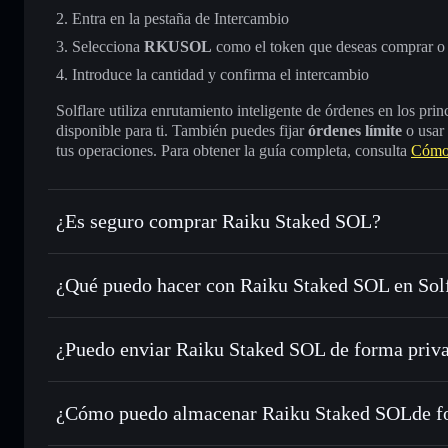
Entra en la pestaña de Intercambio
Selecciona
RKUSOL
como el token que deseas comprar o
Introduce la cantidad y confirma el intercambio
Solflare utiliza enrutamiento inteligente de órdenes en los pr
disponible para ti. También puedes fijar
órdenes límite
o usar
tus operaciones. Para obtener la guía completa, consulta
Cómo
¿Es seguro comprar Raiku Staked SOL?
Raiku Staked SOL
token verificado
¿Qué puedo hacer con Raiku Staked SOL en Sol
Raiku Staked SOL
cartera de Solflare
¿Puedo enviar Raiku Staked SOL de forma priv
Intercambiar al instante
: operar con RKUSOL para SOL, 
enrutamiento de órdenes inteligente para el mejor precio di
cartera de Solflare
agregador de privacida
Establecer órdenes límite
: automatizar las operaciones e
Staked SOL
¿Cómo puedo almacenar Raiku Staked SOLde f
Utilizar DCA
: promedio de coste en dólares en RKUSOL a
Raiku Staked SOL