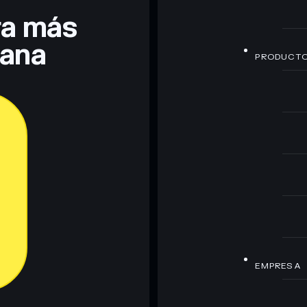
era más
lana
PRODUCT
EMPRESA