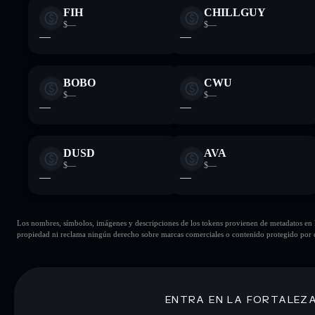
FIH
CHILLGUY
$—
$—
—
—
BOBO
CWU
$—
$—
—
—
DUSD
AVA
$—
$—
—
—
Los nombres, símbolos, imágenes y descripciones de los tokens provienen de metadatos en la 
propiedad ni reclama ningún derecho sobre marcas comerciales o contenido protegido por d
ENTRA EN LA FORTALEZ