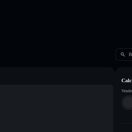
B
Calc
Vende