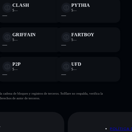
CLASH
PYTHIA
$—
$—
—
—
GRIFFAIN
FARTBOY
$—
$—
—
—
P2P
UFD
$—
$—
—
—
cadena de bloques y registros de terceros. Solflare no respalda, verifica la
erechos de autor de terceros.
A
POLÍTICA 