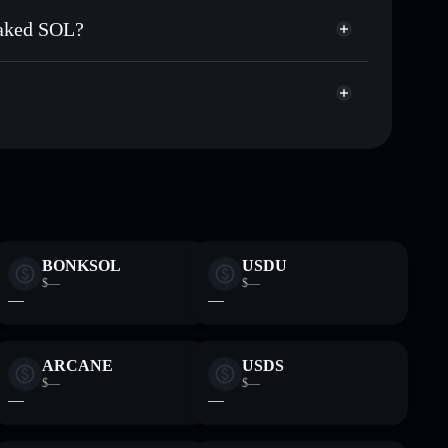
 públicamente las carteras usando el agregador de
Staked SOL?
agregador de privacidad
cio, volumen, capitalización de mercado y liquidez de
d SOL
Vp
ra sin custodia donde tú controla tus claves privadas
RKUSOL
cartera
BONKSOL
USDU
$—
$—
—
—
ARCANE
USDS
$—
$—
—
—