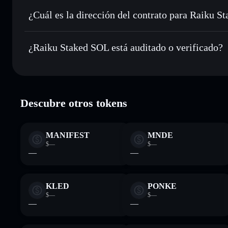
Enviar de forma privada
: transferir RKUSOL sin vincular
privacidad integrado de Solflare
¿Cuál es la dirección del contrato para Raiku 
Hacer un seguimiento en tiempo real
: monitorizar el pre
Raiku Stake
RKUSOL
rkubjTrZYioRSeXwDnhwGQzvW3qkcin72JSxUt3WM
¿Raiku Staked SOL está auditado o verificado?
Holdear de forma segura
: almacenar RKUSOL en una carte
Solflare
Raiku Staked SOL
verificado
Descubre otros tokens
MANIFEST
MNDE
$—
$—
—
—
KLED
PONKE
$—
$—
—
—