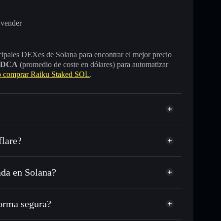
 vender
incipales DEXes de Solana para encontrar el mejor precio
DCA
(promedio de coste en dólares) para automatizar
 comprar Raiku Staked SOL
.
flare?
ada en Solana?
USDC o miles de otros tokens de Solana con
sponible
d
Raiku
n tu precio objetivo para RKUSOL
orma segura?
 lo largo del tiempo
cartera sin custodia
Solflare