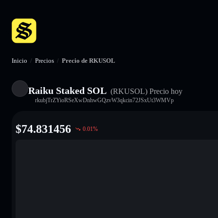
Inicio
/
Precios
/
Precio de RKUSOL
Raiku Staked SOL
(RKUSOL)
Precio hoy
rkubjTrZYioRSeXwDnhwGQzvW3qkcin72JSxUt3WMVp
$
74.831456
0.01
%