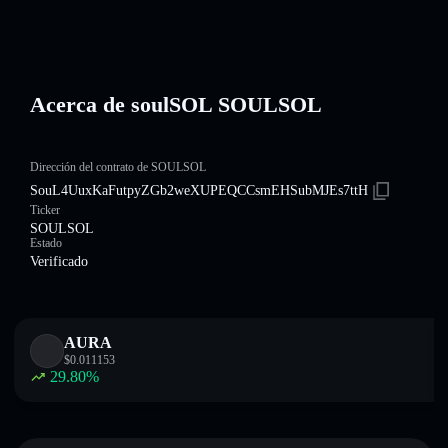
Acerca de soulSOL SOULSOL
Dirección del contrato de SOULSOL
SouL4UuxKaFutpyZGb2weXUPEQCCsmEHSubMJEs7ttH
Ticker
SOULSOL
Estado
Verificado
AURA
$
0.011153
29.80
%