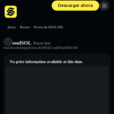
Descargar ahora
Menú
Inicio
/
Precios
/
Precio de SOULSOL
soulSOL
Precio hoy
SouL4UuxKaFutpyZGb2weXUPEQCCsmEHSubMJEs7ttH
No price information available at this time.