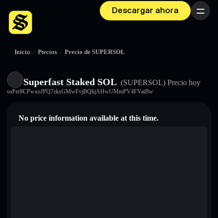
Descargar ahora
Menú
Inicio
/
Precios
/
Precio de SUPERSOL
Superfast Staked SOL
(SUPERSOL)
Precio hoy
suPer8CPwxoJPQ7zksGMwFvjBQhjAHwUMmPV4FVatBw
No price information available at this time.