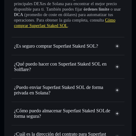
principales DEXes de Solana para encontrar el mejor precio
disponible para ti. También puedes fijar
órdenes límite
o usar
DCA
(promedio de coste en dólares) para automatizar tus
operaciones. Para obtener la guía completa, consulta
Cómo
comprar Superfast Staked SOL
.
¿Es seguro comprar Superfast Staked SOL?
Superfast Staked SOL
token verificado
¿Qué puedo hacer con Superfast Staked SOL en
Solflare?
Superfast Staked SOL
cartera de Solflare
Intercambiar al instante
: operar con SUPERSOL para
¿Puedo enviar Superfast Staked SOL de forma
SOL, USDC o miles de otros tokens de Solana con
privada en Solana?
enrutamiento de órdenes inteligente para el mejor precio
cartera de Solflare
agregador de
disponible
privacidad
¿Cómo puedo almacenar Superfast Staked SOLde
Establecer órdenes límite
: automatizar las operaciones en
Superfast Staked SOL
forma segura?
tu precio objetivo para SUPERSOL
Utilizar DCA
: promedio de coste en dólares en
Superfast Staked SOL
SUPERSOL a lo largo del tiempo
cartera sin custodia
Solflare
¿Cuál es la dirección del contrato para Superfast