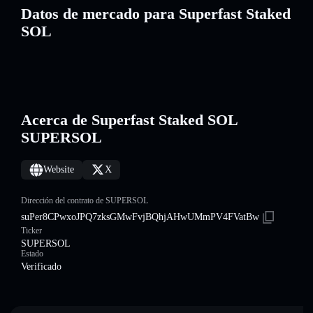
Datos de mercado para Superfast Staked
SOL
Acerca de Superfast Staked SOL
SUPERSOL
Website
X
Dirección del contrato de SUPERSOL
suPer8CPwxoJPQ7zksGMwFvjBQhjAHwUMmPV4FVatBw
Ticker
SUPERSOL
Estado
Verificado