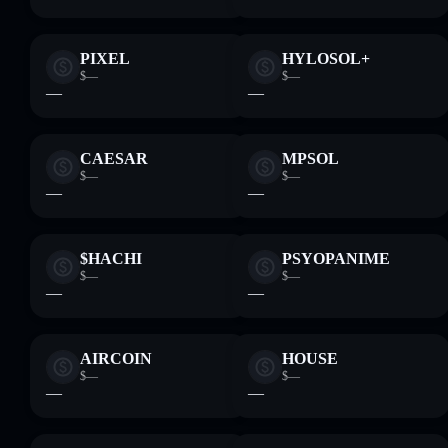
PIXEL
HYLOSOL+
$—
$—
—
—
CAESAR
MPSOL
$—
$—
—
—
$HACHI
PSYOPANIME
$—
$—
—
—
AIRCOIN
HOUSE
$—
$—
—
—