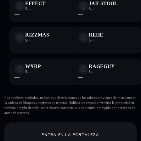
EFFECT
JAILSTOOL
$—
$—
—
—
RIZZMAS
HEHE
$—
$—
—
—
WXRP
RAGEGUY
$—
$—
—
—
Los nombres, símbolos, imágenes y descripciones de los tokens provienen de metadatos en
la cadena de bloques y registros de terceros. Solflare no respalda, verifica la propiedad ni
reclama ningún derecho sobre marcas comerciales o contenido protegido por derechos de
autor de terceros.
ENTRA EN LA FORTALEZA