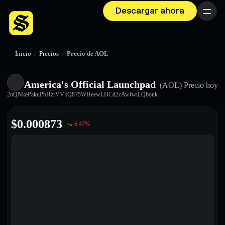
Descargar ahora
Menú
Inicio
/
Precios
/
Precio de AOL
America's Official Launchpad
(AOL)
Precio hoy
2oQNkePakuPbHzrVVkQ875WHeewLHCd2cAwfwiLQbonk
$
0.000873
6.47
%