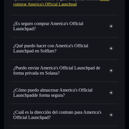
comprar America's Official Launchpad
.
¿Es seguro comprar America's Official
Launchpad?
America's Official Launchpad
token verificado
¿Qué puedo hacer con America's Official
Launchpad en Solflare?
America's Official Launchpad
cartera de Solflare
¿Puedo enviar America's Official Launchpad de
Intercambiar al instante
: operar con AOL para SOL,
forma privada en Solana?
USDC o miles de otros tokens de Solana con enrutamiento
cartera de Solflare
agregador de
de órdenes inteligente para el mejor precio disponible
privacidad
¿Cómo puedo almacenar America's Official
Establecer órdenes límite
: automatizar las operaciones en
America's Official Launchpad
Launchpadde forma segura?
tu precio objetivo para AOL
Utilizar DCA
: promedio de coste en dólares en AOL a lo
America's Official
largo del tiempo
Launchpad
cartera sin custodia
Solflare
¿Cuál es la dirección del contrato para America's
Enviar de forma privada
: transferir AOL sin vincular
Official Launchpad?
públicamente las carteras usando el agregador de privacidad
integrado de Solflare
America's