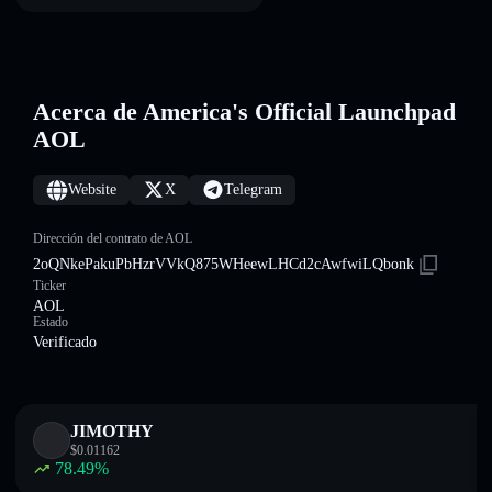
Acerca de America's Official Launchpad
AOL
Website
X
Telegram
Dirección del contrato de AOL
2oQNkePakuPbHzrVVkQ875WHeewLHCd2cAwfwiLQbonk
Ticker
AOL
Estado
Verificado
JIMOTHY
$
0.01162
78.49
%