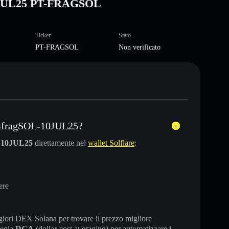
10JUL25 PT-FRAGSOL
Ticker
Stato
PT-FRAGSOL
Non verificato
T-fragSOL-10JUL25?
-10JUL25
direttamente nel
wallet Solflare
:
ere
maggiori DEX Solana per trovare il prezzo migliore
tegia
DCA
(dollar-cost averaging) per automatizzare i