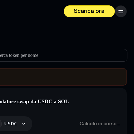
Scarica ora
Menu
erca token per nome
olatore swap da USDC a SOL
USDC