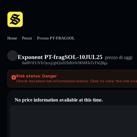
Home
/
Prezzi
/
Prezzo PT-FRAGSOL
Exponent PT-fragSOL-10JUL25
prezzo di oggi
8adRViFUNTe3yexj2gbQtx929zBJtWJRM8TeTzYbQBgx
Risk status: Danger
Check detailed risk information below. Click to view the risk ov
No price information available at this time.