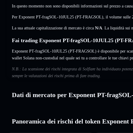
In questo momento non sono disponibili informazioni sul prezzo a causa 
Per Exponent PT-fragSOL-10JUL25 (PT-FRAGSOL), il volume sulle 2
La sua attuale capitalizzazione di mercato è circa
N/A
. La liquidità su
Fai trading Exponent PT-fragSOL-10JUL25 (PT-FR
Exponent PT-fragSOL-10JUL25 (PT-FRAGSOL) è disponibile per scambia
wallet Solana non-custodial nel quale sei tu a controllare le tue chiavi pr
N.B.: La scansione dei rischi integrata di Solflare ha individuato po
sempre le valutazioni dei rischi prima di fare trading.
Dati di mercato per Exponent PT-fragSO
Panoramica dei rischi del token Exponen