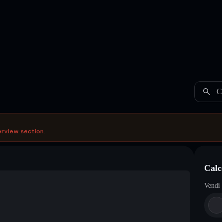
C
erview section.
Calc
Vendi