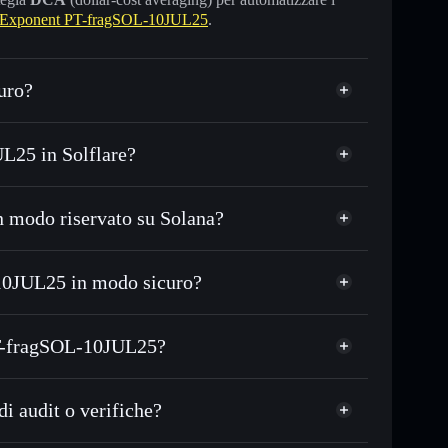
 Exponent PT-fragSOL-10JUL25
.
uro?
L25 in Solflare?
 modo riservato su Solana?
, USDC o in migliaia di altri token Solana al
ezzo desiderato di PT-FRAGSOL
10JUL25 in modo sicuro?
e su PT-FRAGSOL nel tempo
JUL25
wallet non-custodial
a collegare pubblicamente i wallet usando
Exponent PT-fragSOL-
 PT-fragSOL-10JUL25?
italizzazione di mercato e liquidità di PT-FRAGSOL
ragSOL-10JUL25
n wallet non-custodial all’interno del quale hai il
x
i audit o verifiche?
PT-FRAGSOL
wallet
ato