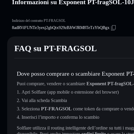
Informazioni su Exponent PT-fragSOL-
Indirizzo del contratto PT-FRAGSOL
8adRViFUNTe3yexj2gbQtx929zBJtWJRM8TeTzYbQBgx
FAQ su PT-FRAGSOL
Dove posso comprare o scambiare Exponent P
Puoi comprare, vendere o scambiare
Exponent PT-fragSOL
Apri Solflare (app mobile o estensione del browser)
Vai alla scheda Scambia
Seleziona
PT-FRAGSOL
come token da comprare o vend
Inserisci l’importo e conferma lo scambio
Solflare utilizza il routing intelligente dell’ordine su tutti i 
disponibile. Puoi anche impostare
ordini limite
o usare la stra