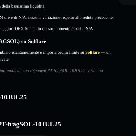
della bassissima liquidità.
4 ore è di
N/A
,
nessuna variazione
rispetto alla seduta precedente.
i maggiori DEX Solana in questo momento è pari a
N/A
.
AGSOL) su Solflare
lo istantaneamente e imposta ordini limite su
Solflare
— un
ivate.
tenziali problemi con Exponent PT-fragSOL-10JUL25. Esamina
L-10JUL25
t PT-fragSOL-10JUL25