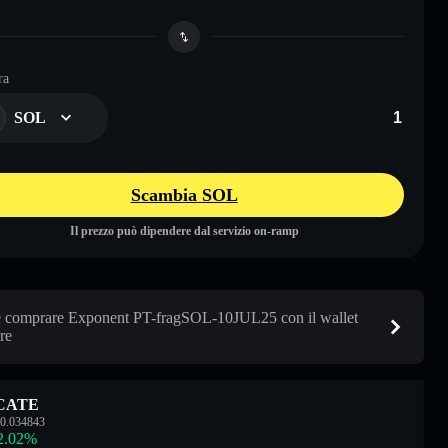
ra
SOL
Scambia SOL
Il prezzo può dipendere dal servizio on-ramp
comprare Exponent PT-fragSOL-10JUL25 con il wallet
re
CATE
0.034843
2.02
%