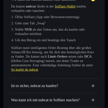
Du kannst
nubcat
direkt in der
Solflare-Wallet
kaufen,
verkaufen oder tauschen:
Öffne Solflare (App oder Browsererweiterung)
Gehe zum Tab „Swap“
Wähle
NUB
als den Token aus, den du kaufen oder
verkaufen möchtest
Gib den Betrag ein und bestätige den Tausch
Solflare nutzt intelligentes Order-Routing über alle großen
Solana-DEXes hinweg, um für dich den bestmöglichen Kurs
zu finden. Du kannst auch
Limit-Orders
setzen oder
DCA
(Dollar-Cost-Averaging) nutzen, um deine Trades zu
automatisieren. Eine vollständige Anleitung findest du unter
So kaufst du nubcat
.
Ist es sicher, nubcat zu kaufen?
nubcat
verifizierter Token
Was kann ich mit nubcat in Solflare machen?
nubcat
Solflare-Wallet