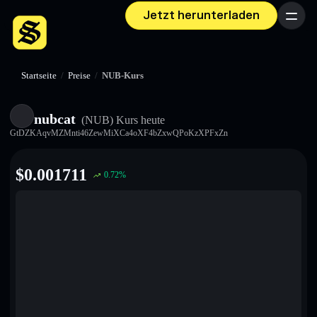
Jetzt herunterladen
Menü
Startseite
/
Preise
/
NUB-Kurs
nubcat
(NUB)
Kurs heute
GtDZKAqvMZMnti46ZewMiXCa4oXF4bZxwQPoKzXPFxZn
$
0.001711
0.72
%