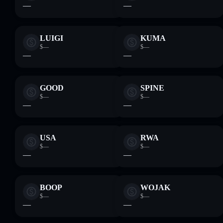
—
—
LUIGI
KUMA
$—
$—
—
—
GOOD
SPINE
$—
$—
—
—
USA
RWA
$—
$—
—
—
BOOP
WOJAK
$—
$—
—
—