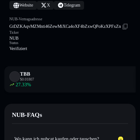
Website
X
Telegram
NUB-Vertragsadresse
GtDZKAqvMZMnti46ZewMiXCa4oXF4bZxwQPoKzXPFxZn
Ticker
NUB
Status
Verifiziert
TBB
$
0.01807
27.33
%
NUB-FAQs
Wo kann ich nubcat kaufen oder tauschen?