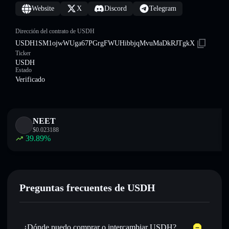
Website
X
Discord
Telegram
Dirección del contrato de USDH
USDH1SM1ojwWUga67PGrgFWUHibbjqMvuMaDkRJTgkX
Ticker
USDH
Estado
Verificado
NEET
$
0.023188
39.89
%
Preguntas frecuentes de USDH
¿Dónde puedo comprar o intercambiar USDH?