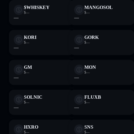
$WHISKEY
MANGOSOL
$—
$—
—
—
KORI
GORK
$—
$—
—
—
GM
MON
$—
$—
—
—
SOLNIC
FLUXB
$—
$—
—
—
HXRO
SNS
$—
$—