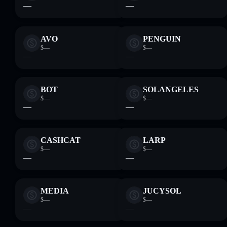
—
—
AVO
PENGUIN
$—
$—
—
—
BOT
SOLANGELES
$—
$—
—
—
CASHCAT
LARP
$—
$—
—
—
MEDIA
JUCYSOL
$—
$—
—
—