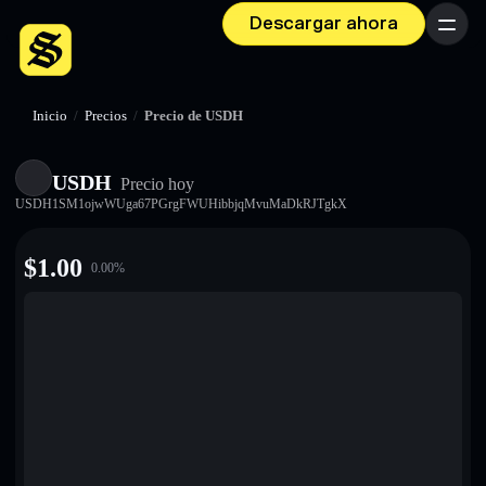
Descargar ahora
Menú
Inicio
/
Precios
/
Precio de USDH
USDH
Precio hoy
USDH1SM1ojwWUga67PGrgFWUHibbjqMvuMaDkRJTgkX
$
1.00
0.00
%