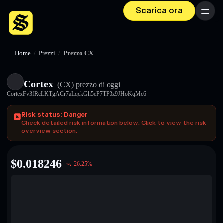
Scarica ora
Menu
Home
/
Prezzi
/
Prezzo CX
Cortex
(CX)
prezzo di oggi
CortexFv3fRcLKTgACr7aLqckGh5eP7TP3z9JHoKqMc6
Risk status: Danger
Check detailed risk information below. Click to view the risk
overview section.
$
0.018246
26.25
%