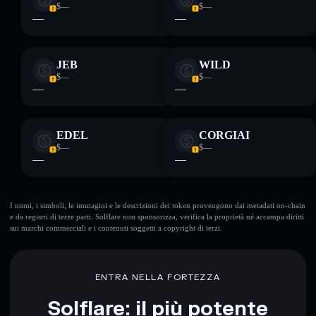
$—
$—
—
—
JEB
WILD
$—
$—
—
—
EDEL
CORGIAI
$—
$—
—
—
I nomi, i simboli, le immagini e le descrizioni dei token provengono dai metadati on-chain
e da registri di terze parti. Solflare non sponsorizza, verifica la proprietà né accampa diritti
sui marchi commerciali e i contenuti soggetti a copyright di terzi.
ENTRA NELLA FORTEZZA
Solflare: il più potente