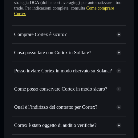
strategia
DCA
(dollar-cost averaging) per automatizzare i tuoi
trade. Per indicazioni complete, consulta
Come comprare
Cortex
.
Comprare Cortex è sicuro?
Cortex
non è verificato
Cosa posso fare con Cortex in Solflare?
Cortex
wallet Solflare
Scambiare istantaneamente
— scambia CX in SOL,
Posso inviare Cortex in modo riservato su Solana?
USDC o in migliaia di altri token Solana al prezzo migliore
Aggregatore di privacy
con il routing intelligente dell’ordine
Come posso conservare Cortex in modo sicuro?
Impostare ordini limite
— automatizza i tuoi trade al
prezzo desiderato di CX
Cortex
Usare il DCA
— applica la strategia dollar-cost average su
wallet non-custodial
Solflare
Qual è l’indirizzo del contratto per Cortex?
CX nel tempo
Inviare in modo riservato
— trasferisci CX senza
Cortex
collegare pubblicamente i wallet usando l’Aggregatore di
CortexFv3fRcLKTgACr7aLqckGh5eP7TP3z9JHoKqMc6
Solflare
Cortex è stato oggetto di audit o verifiche?
Aggregatore di privacy
privacy incorporato di Solflare
Cortex
Cortex
non è verificato
Monitorare in tempo reale
— conosci prezzo, volume,