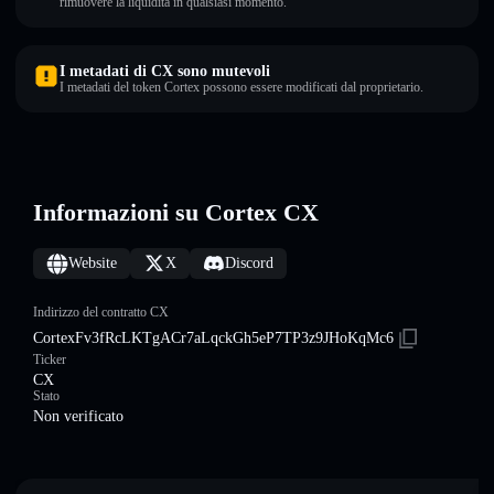
rimuovere la liquidità in qualsiasi momento.
I metadati di CX sono mutevoli
I metadati del token Cortex possono essere modificati dal proprietario.
Informazioni su Cortex CX
Website
X
Discord
Indirizzo del contratto CX
CortexFv3fRcLKTgACr7aLqckGh5eP7TP3z9JHoKqMc6
Ticker
CX
Stato
Non verificato