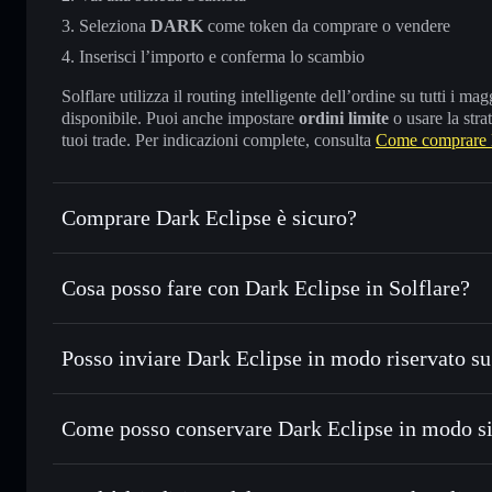
Seleziona
DARK
come token da comprare o vendere
Inserisci l’importo e conferma lo scambio
Solflare utilizza il routing intelligente dell’ordine su tutti i 
disponibile. Puoi anche impostare
ordini limite
o usare la stra
tuoi trade. Per indicazioni complete, consulta
Come comprare 
Comprare Dark Eclipse è sicuro?
Dark Eclipse
token verificato
Cosa posso fare con Dark Eclipse in Solflare?
Dark Eclipse
wallet Solflare
Posso inviare Dark Eclipse in modo riservato s
Scambiare istantaneamente
— scambia DARK in SOL, USDC
migliore con il routing intelligente dell’ordine
wallet Solflare
Aggregatore di privacy
Impostare ordini limite
— automatizza i tuoi trade al pre
Eclipse
Come posso conservare Dark Eclipse in modo s
Usare il DCA
— applica la strategia dollar-cost average
Dark Eclipse
Inviare in modo riservato
— trasferisci DARK senza colle
privacy incorporato di Solflare