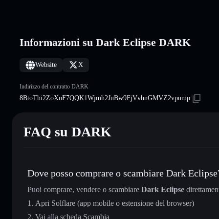
Informazioni su Dark Eclipse DARK
Website
X
Indirizzo del contratto DARK
8BtoThi2ZoXnF7QQK1Wjmh2JuBw9FjVvhnGMVZ2vpump
FAQ su DARK
Dove posso comprare o scambiare Dark Eclipse
Puoi comprare, vendere o scambiare
Dark Eclipse
direttamen
Apri Solflare (app mobile o estensione del browser)
Vai alla scheda Scambia