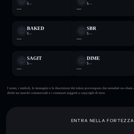
$—
$—
—
—
BAKED
SBR
$—
$—
—
—
SAGIT
DIME
$—
$—
—
—
I nomi, i simboli, le immagini e le descrizioni dei token provengono dai metadati on-chain e 
diritti sui marchi commerciali e i contenuti soggetti a copyright di terzi.
ENTRA NELLA FORTEZZ