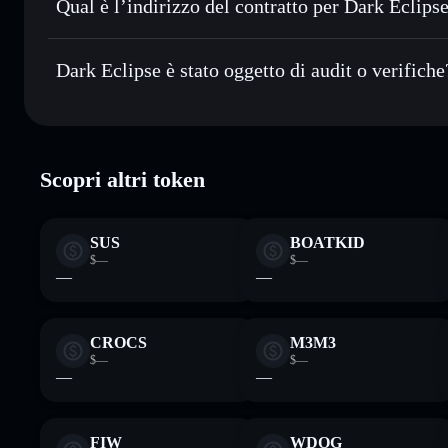
Qual è l’indirizzo del contratto per Dark Eclips
Monitorare in tempo reale
— conosci prezzo, volume, cap
privacy
Dark Eclipse
Conservare in modo sicuro
— tieni i tuoi DARK in un wall
8BtoThi2ZoXnF7QQK1Wjmh2JuBw9FjVvhnGMVZ2v
Dark Eclipse è stato oggetto di audit o verifiche
esclusivo controllo delle tue chiavi private
Dark Eclipse
verificato
Scopri altri token
SUS
BOATKID
$—
$—
—
—
CROCS
M3M3
$—
$—
—
—
FIW
WDOG