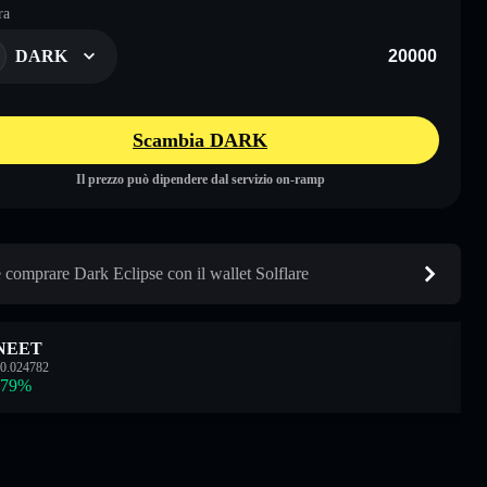
ra
DARK
Scambia DARK
Il prezzo può dipendere dal servizio on-ramp
comprare Dark Eclipse con il wallet Solflare
NEET
0.024782
.79
%