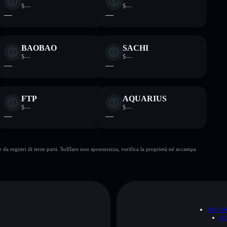
$—
$—
—
—
BAOBAO
SACHI
$—
$—
—
—
FTP
AQUARIUS
$—
$—
—
—
da registri di terze parti. Solflare non sponsorizza, verifica la proprietà né accampa
A
INFO
M