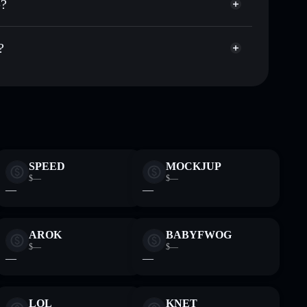
e?
Aggregatore di
italizzazione di mercato e liquidità di DARK
et non-custodial all’interno del quale hai il pieno ed
pump
?
DARK
wallet Solflare
SPEED
MOCKJUP
$—
$—
—
—
AROK
BABYFWOG
$—
$—
—
—
LOL
KNET