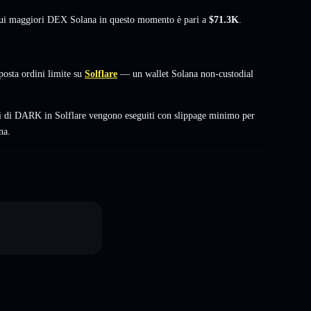
 sui maggiori DEX Solana in questo momento è pari a
$71.3K
.
osta ordini limite su
Solflare
— un wallet Solana non-custodial
bi di DARK in Solflare vengono eseguiti con slippage minimo per
na.