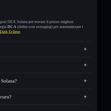
maggiori DEX Solana per trovare il prezzo migliore
tegia
DCA
(dollar-cost averaging) per automatizzare i
Dark Eclipse
.
u Solana?
 o in migliaia di altri token Solana al prezzo
Dark
zzo desiderato di DARK
icuro?
 su DARK nel tempo
wallet non-custodial
Solflare
gare pubblicamente i wallet usando l’Aggregatore di