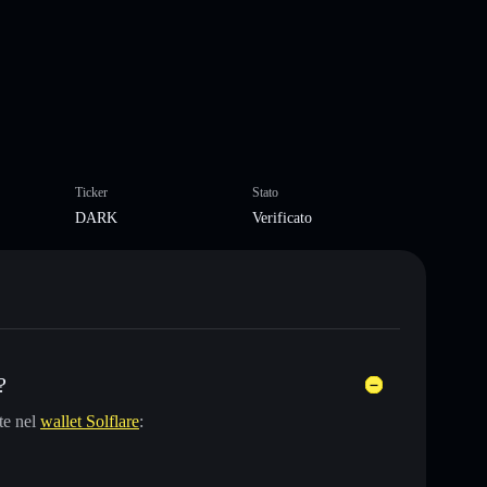
Ticker
Stato
DARK
Verificato
?
te nel
wallet Solflare
: