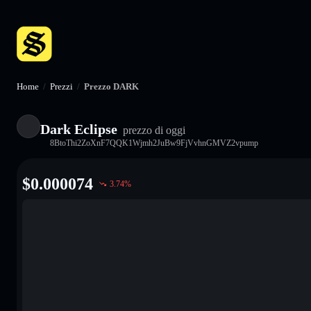
Home
/
Prezzi
/
Prezzo DARK
Dark Eclipse
prezzo di oggi
8BtoThi2ZoXnF7QQK1Wjmh2JuBw9FjVvhnGMVZ2vpump
$
0.000074
3.74
%